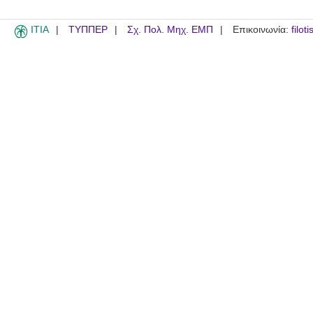
ITIA
ΤΥΠΠΕΡ
Σχ. Πολ. Μηχ. ΕΜΠ
Επικοινωνία:
filot