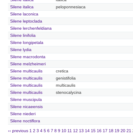
Silene italica
peloponnesiaca
Silene laconica
Silene leptoclada
Silene lerchenfeldiana
Silene linifolia
Silene longipetala
Silene lydia
Silene macrodonta
Silene melzheimeri
Silene multicaulis
cretica
Silene multicaulis
genistifolia
Silene multicaulis
multicaulis
Silene multicaulis
stenocalycina
Silene muscipula
Silene nicaeensis
Silene niederi
Silene noctiflora
‹‹ previous
1
2
3
4
5
6
7
8
9
10
11
12
13
14
15
16
17
18
19
20
21