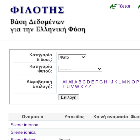
Τόποι
Κατηγορία
Είδους:
Κατηγορία
Φυτού:
Αλφαβητική
All
All
A
B
C
D
E
F
G
H
I
J
K
L
M
N
O
P
Επιλογή:
T
U
V
W
X
Y
Z
Ονομασία
Υποείδος
Κοινή ονομασία
Φωτ
Silene intonsa
Silene ionica
Silene italica
italica