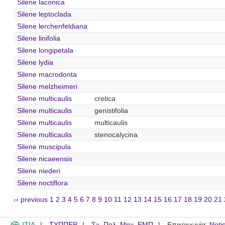
Silene laconica
Silene leptoclada
Silene lerchenfeldiana
Silene linifolia
Silene longipetala
Silene lydia
Silene macrodonta
Silene melzheimeri
Silene multicaulis
cretica
Silene multicaulis
genistifolia
Silene multicaulis
multicaulis
Silene multicaulis
stenocalycina
Silene muscipula
Silene nicaeensis
Silene niederi
Silene noctiflora
‹‹ previous
1
2
3
4
5
6
7
8
9
10
11
12
13
14
15
16
17
18
19
20
21
ITIA
ΤΥΠΠΕΡ
Σχ. Πολ. Μηχ. ΕΜΠ
Επικοινωνία:
filot