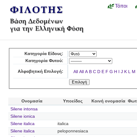
Τόποι
Κατηγορία Είδους:
Κατηγορία Φυτού:
Αλφαβητική Επιλογή:
All
All
A
B
C
D
E
F
G
H
I
J
K
L
M
Ονομασία
Υποείδος
Κοινή ονομασία
Φωτ
Silene intonsa
Silene ionica
Silene italica
italica
Silene italica
peloponnesiaca