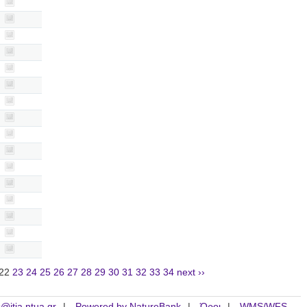
22
23
24
25
26
27
28
29
30
31
32
33
34
next ››
is@itia.ntua.gr
Powered by NatureBank
Όροι
WMS/WFS