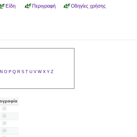
Είδη
Περιγραφή
Οδηγίες χρήσης
N
O
P
Q
R
S
T
U
V
W
X
Y
Z
ογραφία