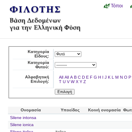
Τόποι
Κατηγορία
Είδους:
Κατηγορία
Φυτού:
Αλφαβητική
All
All
A
B
C
D
E
F
G
H
I
J
K
L
M
N
O
P
Επιλογή:
T
U
V
W
X
Y
Z
Ονομασία
Υποείδος
Κοινή ονομασία
Φωτ
Silene intonsa
Silene ionica
Silene italica
italica