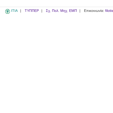
ITIA
ΤΥΠΠΕΡ
Σχ. Πολ. Μηχ. ΕΜΠ
Επικοινωνία:
filot