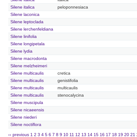
Silene italica
peloponnesiaca
Silene laconica
Silene leptoclada
Silene lerchenfeldiana
Silene linifolia
Silene longipetala
Silene lydia
Silene macrodonta
Silene melzheimeri
Silene multicaulis
cretica
Silene multicaulis
genistifolia
Silene multicaulis
multicaulis
Silene multicaulis
stenocalycina
Silene muscipula
Silene nicaeensis
Silene niederi
Silene noctiflora
‹‹ previous
1
2
3
4
5
6
7
8
9
10
11
12
13
14
15
16
17
18
19
20
21