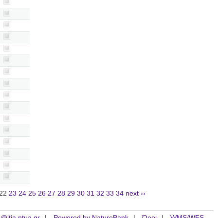
22
23
24
25
26
27
28
29
30
31
32
33
34
next ››
is@itia.ntua.gr
Powered by NatureBank
Όροι
WMS/WFS