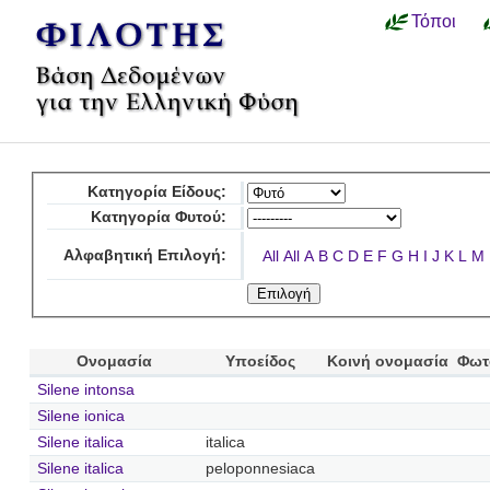
Τόποι
Κατηγορία Είδους:
Κατηγορία Φυτού:
Αλφαβητική Επιλογή:
All
All
A
B
C
D
E
F
G
H
I
J
K
L
M
Ονομασία
Υποείδος
Κοινή ονομασία
Φωτ
Silene intonsa
Silene ionica
Silene italica
italica
Silene italica
peloponnesiaca