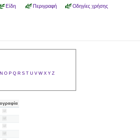
Είδη
Περιγραφή
Οδηγίες χρήσης
N
O
P
Q
R
S
T
U
V
W
X
Y
Z
ογραφία