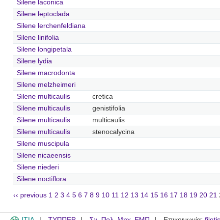
Silene laconica
Silene leptoclada
Silene lerchenfeldiana
Silene linifolia
Silene longipetala
Silene lydia
Silene macrodonta
Silene melzheimeri
Silene multicaulis
cretica
Silene multicaulis
genistifolia
Silene multicaulis
multicaulis
Silene multicaulis
stenocalycina
Silene muscipula
Silene nicaeensis
Silene niederi
Silene noctiflora
‹‹ previous
1
2
3
4
5
6
7
8
9
10
11
12
13
14
15
16
17
18
19
20
21
ITIA
ΤΥΠΠΕΡ
Σχ. Πολ. Μηχ. ΕΜΠ
Επικοινωνία:
filot