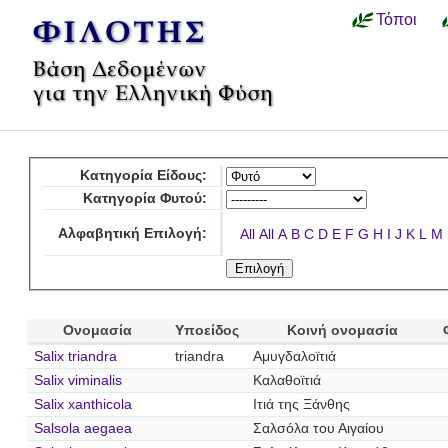
Τόποι
Κατηγορία Είδους:
Κατηγορία Φυτού:
Αλφαβητική Επιλογή:
All
All
A
B
C
D
E
F
G
H
I
J
K
L
M
Ονομασία
Υποείδος
Κοινή ονομασία
Salix triandra
triandra
Αμυγδαλοϊτιά
Salix viminalis
Καλαθοϊτιά
Salix xanthicola
Ιτιά της Ξάνθης
Salsola aegaea
Σαλσόλα του Αιγαίου