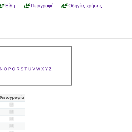
Είδη
Περιγραφή
Οδηγίες χρήσης
N
O
P
Q
R
S
T
U
V
W
X
Y
Z
Φωτογραφία