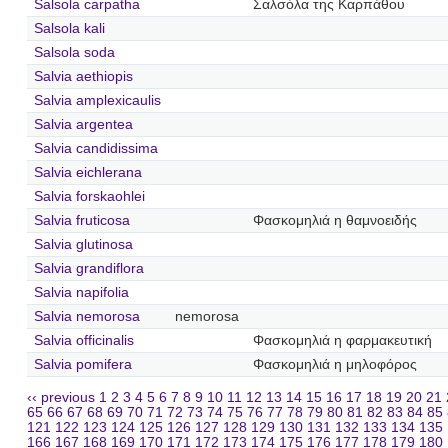
Salsola carpatha
Σαλσόλα της Καρπάθου
Salsola kali
Salsola soda
Salvia aethiopis
Salvia amplexicaulis
Salvia argentea
Salvia candidissima
Salvia eichlerana
Salvia forskaohlei
Salvia fruticosa
Φασκομηλιά η θαμνοειδής
Salvia glutinosa
Salvia grandiflora
Salvia napifolia
Salvia nemorosa
nemorosa
Salvia officinalis
Φασκομηλιά η φαρμακευτική
Salvia pomifera
Φασκομηλιά η μηλοφόρος
‹‹ previous
1
2
3
4
5
6
7
8
9
10
11
12
13
14
15
16
17
18
19
20
21
65
66
67
68
69
70
71
72
73
74
75
76
77
78
79
80
81
82
83
84
85
121
122
123
124
125
126
127
128
129
130
131
132
133
134
135
166
167
168
169
170
171
172
173
174
175
176
177
178
179
180