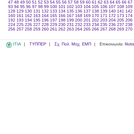
47
48
49
50
51
52
53
54
55
56
57
58
59
60
61
62
63
64
65
66
67
93
94
95
96
97
98
99
100
101
102
103
104
105
106
107
108
109
128
129
130
131
132
133
134
135
136
137
138
139
140
141
142
160
161
162
163
164
165
166
167
168
169
170
171
172
173
174
192
193
194
195
196
197
198
199
200
201
202
203
204
205
206
224
225
226
227
228
229
230
231
232
233
234
235
236
237
238
256
257
258
259
260
261
262
263
264
265
266
267
268
269
270
ITIA
ΤΥΠΠΕΡ
Σχ. Πολ. Μηχ. ΕΜΠ
Επικοινωνία:
filot