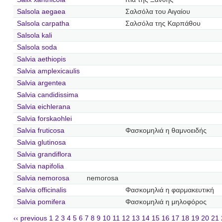
Salsola aegaea
Σαλσόλα του Αιγαίου
Salsola carpatha
Σαλσόλα της Καρπάθου
Salsola kali
Salsola soda
Salvia aethiopis
Salvia amplexicaulis
Salvia argentea
Salvia candidissima
Salvia eichlerana
Salvia forskaohlei
Salvia fruticosa
Φασκομηλιά η θαμνοειδής
Salvia glutinosa
Salvia grandiflora
Salvia napifolia
Salvia nemorosa
nemorosa
Salvia officinalis
Φασκομηλιά η φαρμακευτική
Salvia pomifera
Φασκομηλιά η μηλοφόρος
‹‹ previous
1
2
3
4
5
6
7
8
9
10
11
12
13
14
15
16
17
18
19
20
21