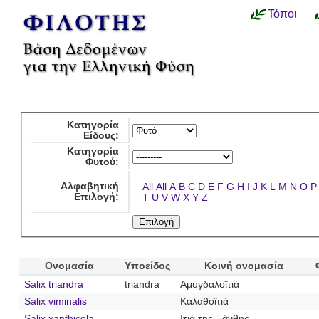
Τόποι
Κατηγορία
Είδους:
Κατηγορία
Φυτού:
Αλφαβητική
All
All
A
B
C
D
E
F
G
H
I
J
K
L
M
N
O
P
Επιλογή:
T
U
V
W
X
Y
Z
Ονομασία
Υποείδος
Κοινή ονομασία
Salix triandra
triandra
Αμυγδαλοϊτιά
Salix viminalis
Καλαθοϊτιά
Salix xanthicola
Ιτιά της Ξάνθης