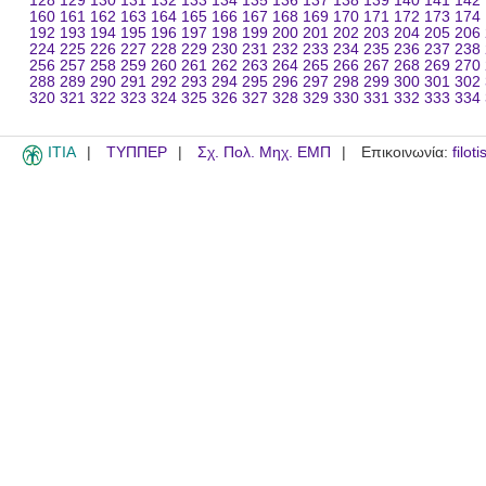
128
129
130
131
132
133
134
135
136
137
138
139
140
141
142
160
161
162
163
164
165
166
167
168
169
170
171
172
173
174
192
193
194
195
196
197
198
199
200
201
202
203
204
205
206
224
225
226
227
228
229
230
231
232
233
234
235
236
237
238
256
257
258
259
260
261
262
263
264
265
266
267
268
269
270
288
289
290
291
292
293
294
295
296
297
298
299
300
301
302
320
321
322
323
324
325
326
327
328
329
330
331
332
333
334
ITIA
ΤΥΠΠΕΡ
Σχ. Πολ. Μηχ. ΕΜΠ
Επικοινωνία:
filot