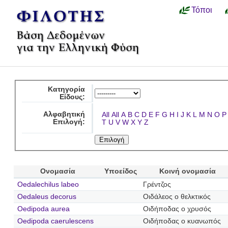
Τόποι
Κατηγορία
Είδους:
Αλφαβητική
All
All
A
B
C
D
E
F
G
H
I
J
K
L
M
N
O
P
Επιλογή:
T
U
V
W
X
Y
Z
Ονομασία
Υποείδος
Κοινή ονομασία
Oedalechilus labeo
Γρέντζος
Oedaleus decorus
Οιδάλεος ο θελκτικός
Oedipoda aurea
Οιδήποδας ο χρυσός
Oedipoda caerulescens
Οιδήποδας ο κυανωπός