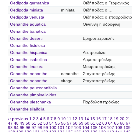
Oedipoda germanica
Οιδήποδας ο Γερμανικός
Oedipoda miniata
miniata
Οιδήποδας ο …
Oedipoda venusta
Οιδήποδας ο επαφροδίσιο
Oenanthe aquatica
Οινάνθη η υδρόφιλη
Oenanthe banatica
Oenanthe deserti
Ερημοπετροκλής
Oenanthe fistulosa
Oenanthe hispanica
Ασπροκώλα
Oenanthe isabellina
Αμμοπετρόκλης
Oenanthe leucura
Μαυροπετρόκλης
Oenanthe oenanthe
oenanthe
Σταχτοπετρόκλης
Oenanthe oenanthe
virago
Σταχτοπετρόκλης
Oenanthe peucedanifolia
Oenanthe pimpinelloides
Oenanthe pleschanka
Παρδαλοπετρόκλης
Oenanthe silaifolia
‹‹ previous
1
2
3
4
5
6
7
8
9
10
11
12
13
14
15
16
17
18
19
20
21
47
48
49
50
51
52
53
54
55
56
57
58
59
60
61
62
63
64
65
66
67
93
94
95
96
97
98
99
100
101
102
103
104
105
106
107
108
109