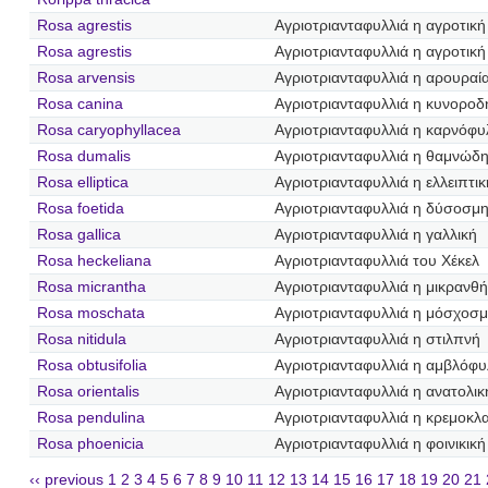
Rosa agrestis
Αγριοτριανταφυλλιά η αγροτική
Rosa agrestis
Αγριοτριανταφυλλιά η αγροτική
Rosa arvensis
Αγριοτριανταφυλλιά η αρουραί
Rosa canina
Αγριοτριανταφυλλιά η κυνοροδ
Rosa caryophyllacea
Αγριοτριανταφυλλιά η καρνόφυ
Rosa dumalis
Αγριοτριανταφυλλιά η θαμνώδ
Rosa elliptica
Αγριοτριανταφυλλιά η ελλειπτικ
Rosa foetida
Αγριοτριανταφυλλιά η δύσοσμ
Rosa gallica
Αγριοτριανταφυλλιά η γαλλική
Rosa heckeliana
Αγριοτριανταφυλλιά του Χέκελ
Rosa micrantha
Αγριοτριανταφυλλιά η μικρανθ
Rosa moschata
Αγριοτριανταφυλλιά η μόσχοσ
Rosa nitidula
Αγριοτριανταφυλλιά η στιλπνή
Rosa obtusifolia
Αγριοτριανταφυλλιά η αμβλόφυ
Rosa orientalis
Αγριοτριανταφυλλιά η ανατολικ
Rosa pendulina
Αγριοτριανταφυλλιά η κρεμοκλ
Rosa phoenicia
Αγριοτριανταφυλλιά η φοινικική
‹‹ previous
1
2
3
4
5
6
7
8
9
10
11
12
13
14
15
16
17
18
19
20
21