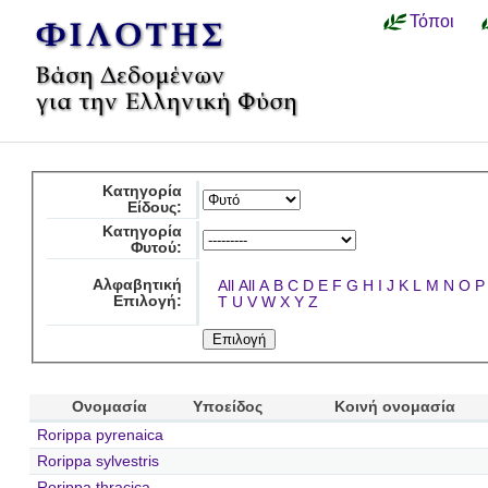
Τόποι
Κατηγορία
Είδους:
Κατηγορία
Φυτού:
Αλφαβητική
All
All
A
B
C
D
E
F
G
H
I
J
K
L
M
N
O
P
Επιλογή:
T
U
V
W
X
Y
Z
Ονομασία
Υποείδος
Κοινή ονομασία
Rorippa pyrenaica
Rorippa sylvestris
Rorippa thracica