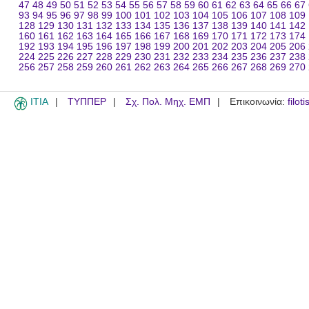
47
48
49
50
51
52
53
54
55
56
57
58
59
60
61
62
63
64
65
66
67
93
94
95
96
97
98
99
100
101
102
103
104
105
106
107
108
109
128
129
130
131
132
133
134
135
136
137
138
139
140
141
142
160
161
162
163
164
165
166
167
168
169
170
171
172
173
174
192
193
194
195
196
197
198
199
200
201
202
203
204
205
206
224
225
226
227
228
229
230
231
232
233
234
235
236
237
238
256
257
258
259
260
261
262
263
264
265
266
267
268
269
270
ITIA
ΤΥΠΠΕΡ
Σχ. Πολ. Μηχ. ΕΜΠ
Επικοινωνία:
filot