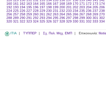
128
129
130
131
132
133
134
135
136
137
138
139
140
141
142
160
161
162
163
164
165
166
167
168
169
170
171
172
173
174
192
193
194
195
196
197
198
199
200
201
202
203
204
205
206
224
225
226
227
228
229
230
231
232
233
234
235
236
237
238
256
257
258
259
260
261
262
263
264
265
266
267
268
269
270
288
289
290
291
292
293
294
295
296
297
298
299
300
301
302
320
321
322
323
324
325
326
327
328
329
330
331
332
333
334
ITIA
ΤΥΠΠΕΡ
Σχ. Πολ. Μηχ. ΕΜΠ
Επικοινωνία:
filot