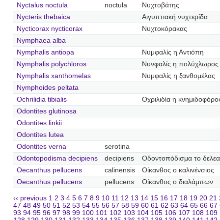
Nyctalus noctula
noctula
Νυχτοβάτης
Nycteris thebaica
Αιγυπτιακή νυχτερίδα
Nycticorax nycticorax
Νυχτοκόρακας
Nymphaea alba
Nymphalis antiopa
Νυμφαλίς η Αντιόπη
Nymphalis polychloros
Νυνφαλίς η πολύχλωρος
Nymphalis xanthomelas
Νυμφαλίς η ξανθομέλας
Nymphoides peltata
Ochrilidia tibialis
Οχριλιδία η κνημιδοφόρο
Odontites glutinosa
Odontites linkii
Odontites lutea
Odontites verna
serotina
Odontopodisma decipiens
decipiens
Οδοντοπόδισμα το δελεα
Oecanthus pellucens
calinensis
Οίκανθος ο καλινένσιος
Oecanthus pellucens
pellucens
Οίκανθος ο διαλάμπων
‹‹ previous
1
2
3
4
5
6
7
8
9
10
11
12
13
14
15
16
17
18
19
20
21
47
48
49
50
51
52
53
54
55
56
57
58
59
60
61
62
63
64
65
66
67
93
94
95
96
97
98
99
100
101
102
103
104
105
106
107
108
109