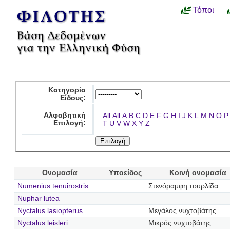
Τόποι
Κατηγορία
Είδους:
Αλφαβητική
All
All
A
B
C
D
E
F
G
H
I
J
K
L
M
N
O
P
Επιλογή:
T
U
V
W
X
Y
Z
Ονομασία
Υποείδος
Κοινή ονομασία
Numenius tenuirostris
Στενόραμφη τουρλίδα
Nuphar lutea
Nyctalus lasiopterus
Μεγάλος νυχτοβάτης
Nyctalus leisleri
Μικρός νυχτοβάτης