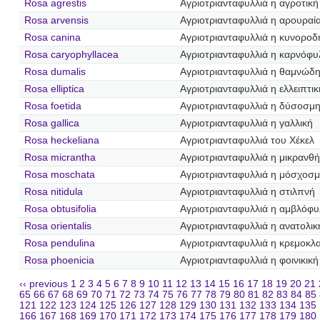
Rosa agrestis
Αγριοτριανταφυλλιά η αγροτική
Rosa arvensis
Αγριοτριανταφυλλιά η αρουραί
Rosa canina
Αγριοτριανταφυλλιά η κυνοροδ
Rosa caryophyllacea
Αγριοτριανταφυλλιά η καρνόφυ
Rosa dumalis
Αγριοτριανταφυλλιά η θαμνώδ
Rosa elliptica
Αγριοτριανταφυλλιά η ελλειπτικ
Rosa foetida
Αγριοτριανταφυλλιά η δύσοσμ
Rosa gallica
Αγριοτριανταφυλλιά η γαλλική
Rosa heckeliana
Αγριοτριανταφυλλιά του Χέκελ
Rosa micrantha
Αγριοτριανταφυλλιά η μικρανθ
Rosa moschata
Αγριοτριανταφυλλιά η μόσχοσ
Rosa nitidula
Αγριοτριανταφυλλιά η στιλπνή
Rosa obtusifolia
Αγριοτριανταφυλλιά η αμβλόφυ
Rosa orientalis
Αγριοτριανταφυλλιά η ανατολικ
Rosa pendulina
Αγριοτριανταφυλλιά η κρεμοκλ
Rosa phoenicia
Αγριοτριανταφυλλιά η φοινικική
‹‹ previous
1
2
3
4
5
6
7
8
9
10
11
12
13
14
15
16
17
18
19
20
21
65
66
67
68
69
70
71
72
73
74
75
76
77
78
79
80
81
82
83
84
85
121
122
123
124
125
126
127
128
129
130
131
132
133
134
135
166
167
168
169
170
171
172
173
174
175
176
177
178
179
180