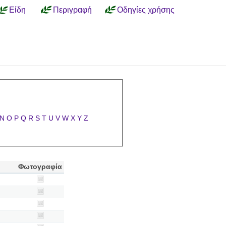
Είδη
Περιγραφή
Οδηγίες χρήσης
N
O
P
Q
R
S
T
U
V
W
X
Y
Z
Φωτογραφία