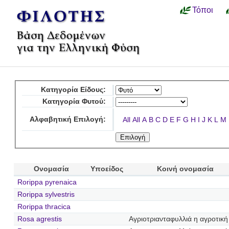
Τόποι
Κατηγορία Είδους:
Κατηγορία Φυτού:
Αλφαβητική Επιλογή:
All
All
A
B
C
D
E
F
G
H
I
J
K
L
M
Ονομασία
Υποείδος
Κοινή ονομασία
Rorippa pyrenaica
Rorippa sylvestris
Rorippa thracica
Rosa agrestis
Αγριοτριανταφυλλιά η αγροτική