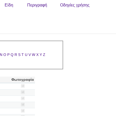
Είδη
Περιγραφή
Οδηγίες χρήσης
N
O
P
Q
R
S
T
U
V
W
X
Y
Z
Φωτογραφία