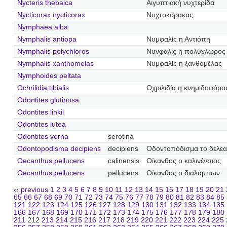
Nycteris thebaica
Αιγυπτιακή νυχτερίδα
Nycticorax nycticorax
Νυχτοκόρακας
Nymphaea alba
Nymphalis antiopa
Νυμφαλίς η Αντιόπη
Nymphalis polychloros
Νυνφαλίς η πολύχλωρος
Nymphalis xanthomelas
Νυμφαλίς η ξανθομέλας
Nymphoides peltata
Ochrilidia tibialis
Οχριλιδία η κνημιδοφόρο
Odontites glutinosa
Odontites linkii
Odontites lutea
Odontites verna
serotina
Odontopodisma decipiens
decipiens
Οδοντοπόδισμα το δελεα
Oecanthus pellucens
calinensis
Οίκανθος ο καλινένσιος
Oecanthus pellucens
pellucens
Οίκανθος ο διαλάμπων
‹‹ previous
1
2
3
4
5
6
7
8
9
10
11
12
13
14
15
16
17
18
19
20
21
65
66
67
68
69
70
71
72
73
74
75
76
77
78
79
80
81
82
83
84
85
121
122
123
124
125
126
127
128
129
130
131
132
133
134
135
166
167
168
169
170
171
172
173
174
175
176
177
178
179
180
211
212
213
214
215
216
217
218
219
220
221
222
223
224
225