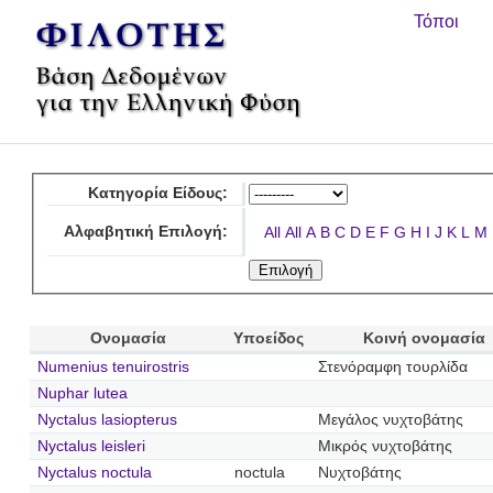
Τόποι
Κατηγορία Είδους:
Αλφαβητική Επιλογή:
All
All
A
B
C
D
E
F
G
H
I
J
K
L
M
Ονομασία
Υποείδος
Κοινή ονομασία
Numenius tenuirostris
Στενόραμφη τουρλίδα
Nuphar lutea
Nyctalus lasiopterus
Μεγάλος νυχτοβάτης
Nyctalus leisleri
Μικρός νυχτοβάτης
Nyctalus noctula
noctula
Νυχτοβάτης