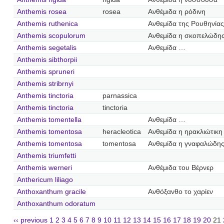
Anthemis rosea
rosea
Ανθέμιδα η ρόδινη
Anthemis ruthenica
Ανθεμίδα της Ρουθηνίας
Anthemis scopulorum
Ανθεμίδα η σκοπελώδη
Anthemis segetalis
Ανθεμίδα …
Anthemis sibthorpii
Anthemis spruneri
Anthemis stribrnyi
Anthemis tinctoria
parnassica
Anthemis tinctoria
tinctoria
Anthemis tomentella
Ανθεμίδα …
Anthemis tomentosa
heracleotica
Ανθεμίδα η ηρακλιώτικη
Anthemis tomentosa
tomentosa
Ανθεμίδα η γναφαλώδη
Anthemis triumfetti
Anthemis werneri
Ανθέμιδα του Βέρνερ
Anthericum liliago
Anthoxanthum gracile
Ανθόξανθο το χαρίεν
Anthoxanthum odoratum
‹‹ previous
1
2
3
4
5
6
7
8
9
10
11
12
13
14
15
16
17
18
19
20
21