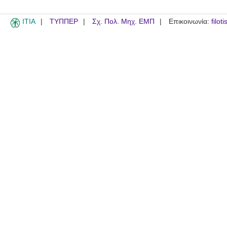
ITIA
ΤΥΠΠΕΡ
Σχ. Πολ. Μηχ. ΕΜΠ
Επικοινωνία:
filot