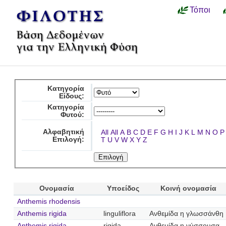
Τόποι
Κατηγορία
Είδους:
Κατηγορία
Φυτού:
Αλφαβητική
All
All
A
B
C
D
E
F
G
H
I
J
K
L
M
N
O
P
Επιλογή:
T
U
V
W
X
Y
Z
Ονομασία
Υποείδος
Κοινή ονομασία
Anthemis rhodensis
Anthemis rigida
linguliflora
Ανθεμίδα η γλωσσάνθη
Anthemis rigida
rigida
Ανθεμίδα η νύσσουσα