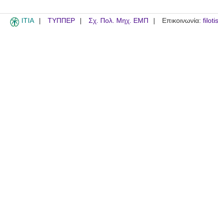
ITIA
ΤΥΠΠΕΡ
Σχ. Πολ. Μηχ. ΕΜΠ
Επικοινωνία:
filot