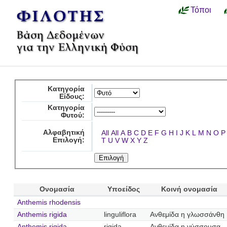
Τόποι
Κατηγορία
Είδους:
Κατηγορία
Φυτού:
Αλφαβητική
All
All
A
B
C
D
E
F
G
H
I
J
K
L
M
N
O
P
Επιλογή:
T
U
V
W
X
Y
Z
Ονομασία
Υποείδος
Κοινή ονομασία
Anthemis rhodensis
Anthemis rigida
linguliflora
Ανθεμίδα η γλωσσάνθη
Anthemis rigida
rigida
Ανθεμίδα η νύσσουσα