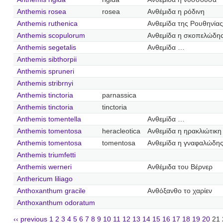
Anthemis rosea
rosea
Ανθέμιδα η ρόδινη
Anthemis ruthenica
Ανθεμίδα της Ρουθηνίας
Anthemis scopulorum
Ανθεμίδα η σκοπελώδη
Anthemis segetalis
Ανθεμίδα …
Anthemis sibthorpii
Anthemis spruneri
Anthemis stribrnyi
Anthemis tinctoria
parnassica
Anthemis tinctoria
tinctoria
Anthemis tomentella
Ανθεμίδα …
Anthemis tomentosa
heracleotica
Ανθεμίδα η ηρακλιώτικη
Anthemis tomentosa
tomentosa
Ανθεμίδα η γναφαλώδη
Anthemis triumfetti
Anthemis werneri
Ανθέμιδα του Βέρνερ
Anthericum liliago
Anthoxanthum gracile
Ανθόξανθο το χαρίεν
Anthoxanthum odoratum
‹‹ previous
1
2
3
4
5
6
7
8
9
10
11
12
13
14
15
16
17
18
19
20
21