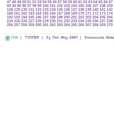
47
48
49
50
51
52
53
54
55
56
57
58
59
60
61
62
63
64
65
66
67
93
94
95
96
97
98
99
100
101
102
103
104
105
106
107
108
109
128
129
130
131
132
133
134
135
136
137
138
139
140
141
142
160
161
162
163
164
165
166
167
168
169
170
171
172
173
174
192
193
194
195
196
197
198
199
200
201
202
203
204
205
206
224
225
226
227
228
229
230
231
232
233
234
235
236
237
238
256
257
258
259
260
261
262
263
264
265
266
267
268
269
270
ITIA
ΤΥΠΠΕΡ
Σχ. Πολ. Μηχ. ΕΜΠ
Επικοινωνία:
filot