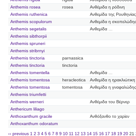
Anthemis rosea
rosea
Ανθέμιδα η ρόδινη
Anthemis ruthenica
Ανθεμίδα της Ρουθηνίας
Anthemis scopulorum
Ανθεμίδα η σκοπελώδη
Anthemis segetalis
Ανθεμίδα …
Anthemis sibthorpii
Anthemis spruneri
Anthemis stribrnyi
Anthemis tinctoria
parnassica
Anthemis tinctoria
tinctoria
Anthemis tomentella
Ανθεμίδα …
Anthemis tomentosa
heracleotica
Ανθεμίδα η ηρακλιώτικη
Anthemis tomentosa
tomentosa
Ανθεμίδα η γναφαλώδη
Anthemis triumfetti
Anthemis werneri
Ανθέμιδα του Βέρνερ
Anthericum liliago
Anthoxanthum gracile
Ανθόξανθο το χαρίεν
Anthoxanthum odoratum
‹‹ previous
1
2
3
4
5
6
7
8
9
10
11
12
13
14
15
16
17
18
19
20
21