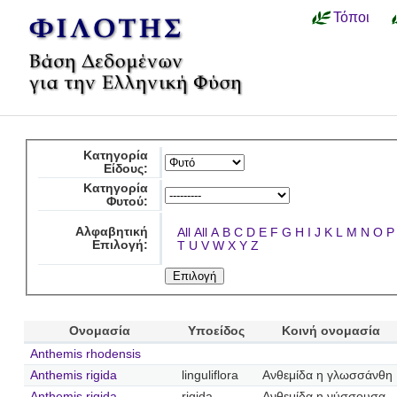
Τόποι
Κατηγορία
Είδους:
Κατηγορία
Φυτού:
Αλφαβητική
All
All
A
B
C
D
E
F
G
H
I
J
K
L
M
N
O
P
Επιλογή:
T
U
V
W
X
Y
Z
Ονομασία
Υποείδος
Κοινή ονομασία
Anthemis rhodensis
Anthemis rigida
linguliflora
Ανθεμίδα η γλωσσάνθη
Anthemis rigida
rigida
Ανθεμίδα η νύσσουσα