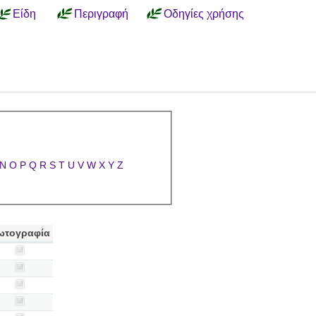
Είδη
Περιγραφή
Οδηγίες χρήσης
N
O
P
Q
R
S
T
U
V
W
X
Y
Z
ωτογραφία