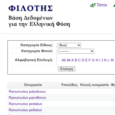
Τόποι
Κατηγορία Είδους:
Κατηγορία Φυτού:
Αλφαβητική Επιλογή:
All
All
A
B
C
D
E
F
G
H
I
J
K
L
M
Ονομασία
Υποείδος
Κοινή ονομασία
Φ
Ranunculus paludosus
Ranunculus parviflorus
Ranunculus pedatus
Ranunculus peltatus