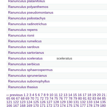
Ranunculus platanifolius
Ranunculus polyanthemos
Ranunculus pseudomontanus
Ranunculus psilostachys
Ranunculus radinotrichus
Ranunculus repens
Ranunculus rionii
Ranunculus rumelicus
Ranunculus sardous
Ranunculus sartorianus
Ranunculus sceleratus
sceleratus
Ranunculus serbicus
Ranunculus sphaerospermus
Ranunculus sprunerianus
Ranunculus subomophyllus
Ranunculus thasius
‹‹ previous
1
2
3
4
5
6
7
8
9
10
11
12
13
14
15
16
17
18
19
20
21
65
66
67
68
69
70
71
72
73
74
75
76
77
78
79
80
81
82
83
84
85
121
122
123
124
125
126
127
128
129
130
131
132
133
134
135
166
167
168
169
170
171
172
173
174
175
176
177
178
179
180