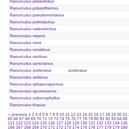
Ranunculus platanifolius
Ranunculus polyanthemos
Ranunculus pseudomontanus
Ranunculus psilostachys
Ranunculus radinotrichus
Ranunculus repens
Ranunculus rionii
Ranunculus rumelicus
Ranunculus sardous
Ranunculus sartorianus
Ranunculus sceleratus
sceleratus
Ranunculus serbicus
Ranunculus sphaerospermus
Ranunculus sprunerianus
Ranunculus subomophyllus
Ranunculus thasius
‹‹ previous
1
2
3
4
5
6
7
8
9
10
11
12
13
14
15
16
17
18
19
20
21
65
66
67
68
69
70
71
72
73
74
75
76
77
78
79
80
81
82
83
84
85
121
122
123
124
125
126
127
128
129
130
131
132
133
134
135
166
167
168
169
170
171
172
173
174
175
176
177
178
179
180