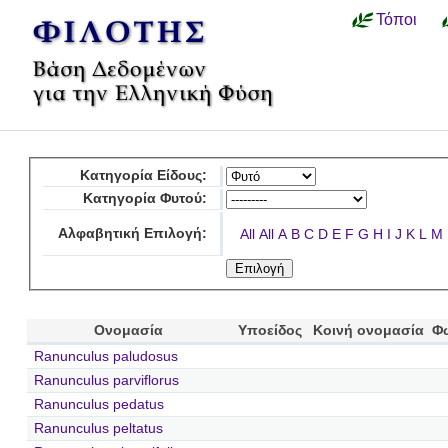
Τόποι
Κατηγορία Είδους:
Κατηγορία Φυτού:
Αλφαβητική Επιλογή:
All
All
A
B
C
D
E
F
G
H
I
J
K
L
M
Ονομασία
Υποείδος
Κοινή ονομασία
Φ
Ranunculus paludosus
Ranunculus parviflorus
Ranunculus pedatus
Ranunculus peltatus