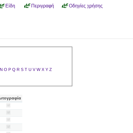
Είδη
Περιγραφή
Οδηγίες χρήσης
N
O
P
Q
R
S
T
U
V
W
X
Y
Z
ωτογραφία