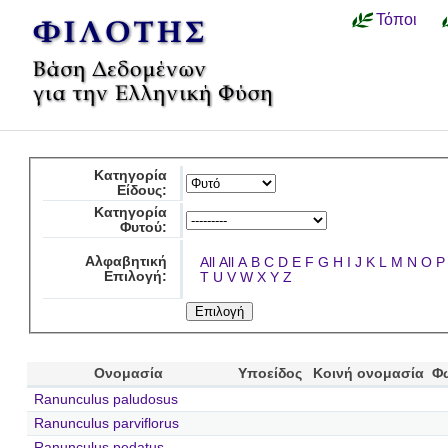
Τόποι
Κατηγορία
Είδους:
Κατηγορία
Φυτού:
Αλφαβητική
All
All
A
B
C
D
E
F
G
H
I
J
K
L
M
N
O
P
Επιλογή:
T
U
V
W
X
Y
Z
Ονομασία
Υποείδος
Κοινή ονομασία
Φ
Ranunculus paludosus
Ranunculus parviflorus
Ranunculus pedatus