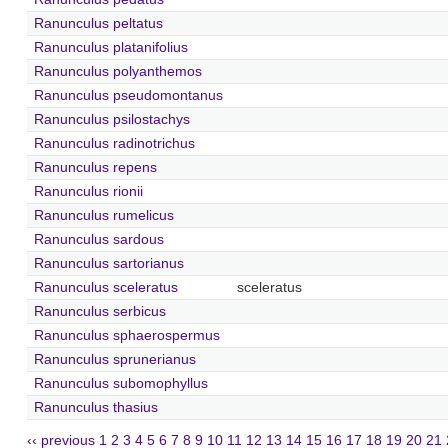
Ranunculus peltatus
Ranunculus platanifolius
Ranunculus polyanthemos
Ranunculus pseudomontanus
Ranunculus psilostachys
Ranunculus radinotrichus
Ranunculus repens
Ranunculus rionii
Ranunculus rumelicus
Ranunculus sardous
Ranunculus sartorianus
Ranunculus sceleratus
sceleratus
Ranunculus serbicus
Ranunculus sphaerospermus
Ranunculus sprunerianus
Ranunculus subomophyllus
Ranunculus thasius
‹‹ previous
1
2
3
4
5
6
7
8
9
10
11
12
13
14
15
16
17
18
19
20
21