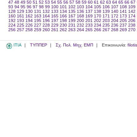
47
48
49
50
51
52
53
54
55
56
57
58
59
60
61
62
63
64
65
66
67
93
94
95
96
97
98
99
100
101
102
103
104
105
106
107
108
109
128
129
130
131
132
133
134
135
136
137
138
139
140
141
142
160
161
162
163
164
165
166
167
168
169
170
171
172
173
174
192
193
194
195
196
197
198
199
200
201
202
203
204
205
206
224
225
226
227
228
229
230
231
232
233
234
235
236
237
238
256
257
258
259
260
261
262
263
264
265
266
267
268
269
270
ITIA
ΤΥΠΠΕΡ
Σχ. Πολ. Μηχ. ΕΜΠ
Επικοινωνία:
filot