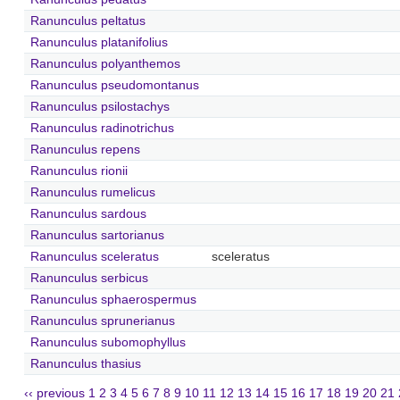
Ranunculus peltatus
Ranunculus platanifolius
Ranunculus polyanthemos
Ranunculus pseudomontanus
Ranunculus psilostachys
Ranunculus radinotrichus
Ranunculus repens
Ranunculus rionii
Ranunculus rumelicus
Ranunculus sardous
Ranunculus sartorianus
Ranunculus sceleratus
sceleratus
Ranunculus serbicus
Ranunculus sphaerospermus
Ranunculus sprunerianus
Ranunculus subomophyllus
Ranunculus thasius
‹‹ previous
1
2
3
4
5
6
7
8
9
10
11
12
13
14
15
16
17
18
19
20
21