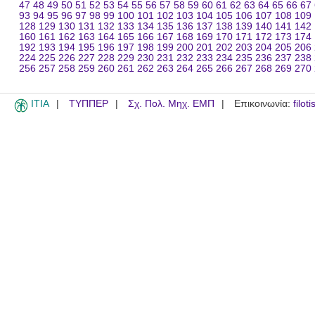
47
48
49
50
51
52
53
54
55
56
57
58
59
60
61
62
63
64
65
66
67
93
94
95
96
97
98
99
100
101
102
103
104
105
106
107
108
109
128
129
130
131
132
133
134
135
136
137
138
139
140
141
142
160
161
162
163
164
165
166
167
168
169
170
171
172
173
174
192
193
194
195
196
197
198
199
200
201
202
203
204
205
206
224
225
226
227
228
229
230
231
232
233
234
235
236
237
238
256
257
258
259
260
261
262
263
264
265
266
267
268
269
270
ITIA
ΤΥΠΠΕΡ
Σχ. Πολ. Μηχ. ΕΜΠ
Επικοινωνία:
filot