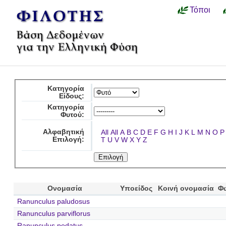
Τόποι
Κατηγορία
Είδους:
Κατηγορία
Φυτού:
Αλφαβητική
All
All
A
B
C
D
E
F
G
H
I
J
K
L
M
N
O
P
Επιλογή:
T
U
V
W
X
Y
Z
Ονομασία
Υποείδος
Κοινή ονομασία
Φ
Ranunculus paludosus
Ranunculus parviflorus
Ranunculus pedatus