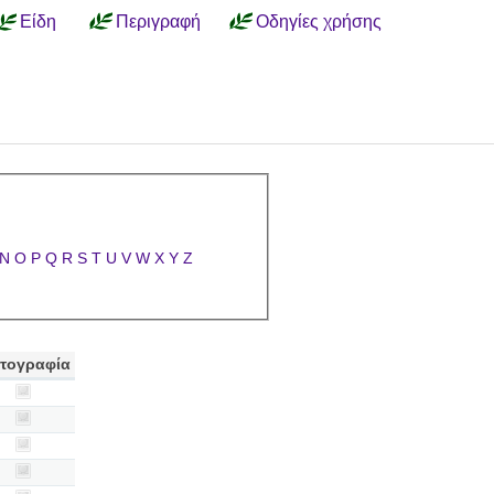
Είδη
Περιγραφή
Οδηγίες χρήσης
N
O
P
Q
R
S
T
U
V
W
X
Y
Z
τογραφία