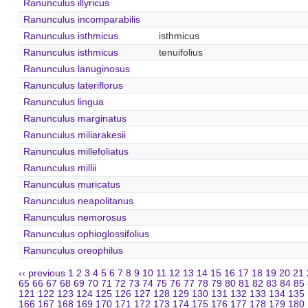
Ranunculus illyricus
Ranunculus incomparabilis
Ranunculus isthmicus
isthmicus
Ranunculus isthmicus
tenuifolius
Ranunculus lanuginosus
Ranunculus lateriflorus
Ranunculus lingua
Ranunculus marginatus
Ranunculus miliarakesii
Ranunculus millefoliatus
Ranunculus millii
Ranunculus muricatus
Ranunculus neapolitanus
Ranunculus nemorosus
Ranunculus ophioglossifolius
Ranunculus oreophilus
‹‹ previous
1
2
3
4
5
6
7
8
9
10
11
12
13
14
15
16
17
18
19
20
21
65
66
67
68
69
70
71
72
73
74
75
76
77
78
79
80
81
82
83
84
85
121
122
123
124
125
126
127
128
129
130
131
132
133
134
135
166
167
168
169
170
171
172
173
174
175
176
177
178
179
180