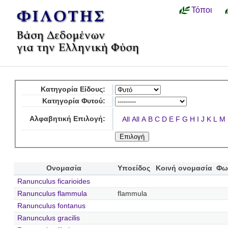
Τόποι
Κατηγορία Είδους:
Κατηγορία Φυτού:
Αλφαβητική Επιλογή:
All
All
A
B
C
D
E
F
G
H
I
J
K
L
M
Ονομασία
Υποείδος
Κοινή ονομασία
Φω
Ranunculus ficarioides
Ranunculus flammula
flammula
Ranunculus fontanus
Ranunculus gracilis