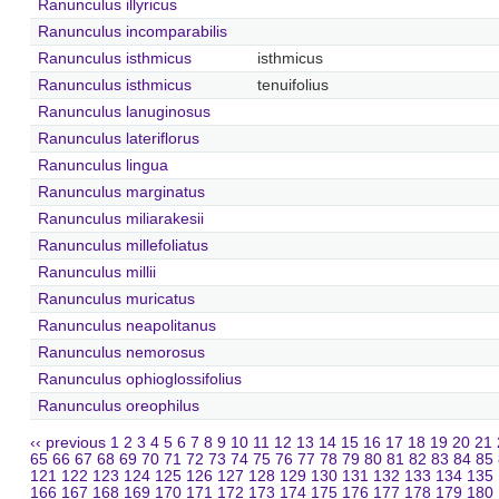
Ranunculus illyricus
Ranunculus incomparabilis
Ranunculus isthmicus
isthmicus
Ranunculus isthmicus
tenuifolius
Ranunculus lanuginosus
Ranunculus lateriflorus
Ranunculus lingua
Ranunculus marginatus
Ranunculus miliarakesii
Ranunculus millefoliatus
Ranunculus millii
Ranunculus muricatus
Ranunculus neapolitanus
Ranunculus nemorosus
Ranunculus ophioglossifolius
Ranunculus oreophilus
‹‹ previous
1
2
3
4
5
6
7
8
9
10
11
12
13
14
15
16
17
18
19
20
21
65
66
67
68
69
70
71
72
73
74
75
76
77
78
79
80
81
82
83
84
85
121
122
123
124
125
126
127
128
129
130
131
132
133
134
135
166
167
168
169
170
171
172
173
174
175
176
177
178
179
180