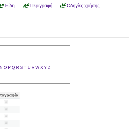
Είδη
Περιγραφή
Οδηγίες χρήσης
N
O
P
Q
R
S
T
U
V
W
X
Y
Z
τογραφία