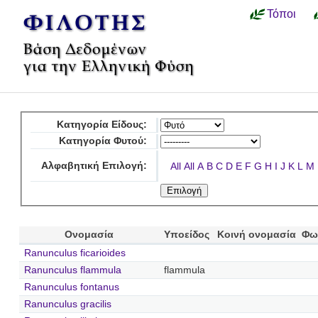
Τόποι
Κατηγορία Είδους:
Κατηγορία Φυτού:
Αλφαβητική Επιλογή:
All
All
A
B
C
D
E
F
G
H
I
J
K
L
M
Ονομασία
Υποείδος
Κοινή ονομασία
Φω
Ranunculus ficarioides
Ranunculus flammula
flammula
Ranunculus fontanus
Ranunculus gracilis