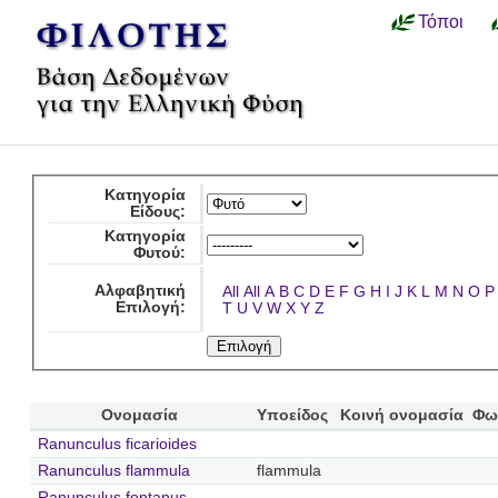
Τόποι
Κατηγορία
Είδους:
Κατηγορία
Φυτού:
Αλφαβητική
All
All
A
B
C
D
E
F
G
H
I
J
K
L
M
N
O
P
Επιλογή:
T
U
V
W
X
Y
Z
Ονομασία
Υποείδος
Κοινή ονομασία
Φω
Ranunculus ficarioides
Ranunculus flammula
flammula
Ranunculus fontanus