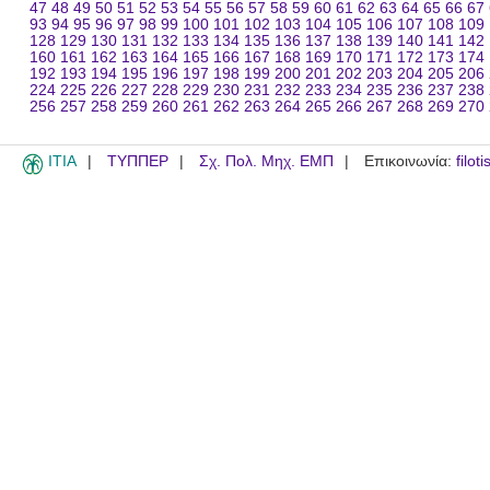
47
48
49
50
51
52
53
54
55
56
57
58
59
60
61
62
63
64
65
66
67
93
94
95
96
97
98
99
100
101
102
103
104
105
106
107
108
109
128
129
130
131
132
133
134
135
136
137
138
139
140
141
142
160
161
162
163
164
165
166
167
168
169
170
171
172
173
174
192
193
194
195
196
197
198
199
200
201
202
203
204
205
206
224
225
226
227
228
229
230
231
232
233
234
235
236
237
238
256
257
258
259
260
261
262
263
264
265
266
267
268
269
270
ITIA
ΤΥΠΠΕΡ
Σχ. Πολ. Μηχ. ΕΜΠ
Επικοινωνία:
filot