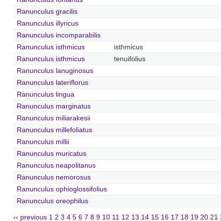
Ranunculus gracilis
Ranunculus illyricus
Ranunculus incomparabilis
Ranunculus isthmicus
isthmicus
Ranunculus isthmicus
tenuifolius
Ranunculus lanuginosus
Ranunculus lateriflorus
Ranunculus lingua
Ranunculus marginatus
Ranunculus miliarakesii
Ranunculus millefoliatus
Ranunculus millii
Ranunculus muricatus
Ranunculus neapolitanus
Ranunculus nemorosus
Ranunculus ophioglossifolius
Ranunculus oreophilus
‹‹ previous
1
2
3
4
5
6
7
8
9
10
11
12
13
14
15
16
17
18
19
20
21