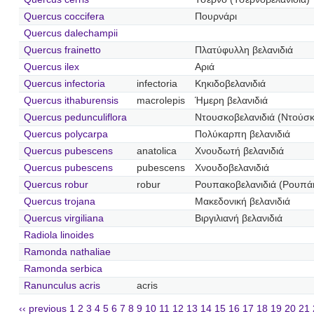
Quercus coccifera
Πουρνάρι
Quercus dalechampii
Quercus frainetto
Πλατύφυλλη βελανιδιά
Quercus ilex
Αριά
Quercus infectoria
infectoria
Κηκιδοβελανιδιά
Quercus ithaburensis
macrolepis
Ήμερη βελανιδιά
Quercus pedunculiflora
Ντουσκοβελανιδιά (Ντούσκ
Quercus polycarpa
Πολύκαρπη βελανιδιά
Quercus pubescens
anatolica
Χνουδωτή βελανιδιά
Quercus pubescens
pubescens
Χνουδοβελανιδιά
Quercus robur
robur
Ρουπακοβελανιδιά (Ρουπάκ
Quercus trojana
Μακεδονική βελανιδιά
Quercus virgiliana
Βιργιλιανή βελανιδιά
Radiola linoides
Ramonda nathaliae
Ramonda serbica
Ranunculus acris
acris
‹‹ previous
1
2
3
4
5
6
7
8
9
10
11
12
13
14
15
16
17
18
19
20
21