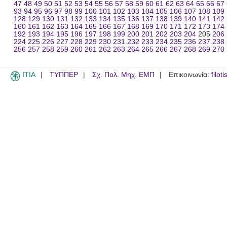
47
48
49
50
51
52
53
54
55
56
57
58
59
60
61
62
63
64
65
66
67
93
94
95
96
97
98
99
100
101
102
103
104
105
106
107
108
109
128
129
130
131
132
133
134
135
136
137
138
139
140
141
142
160
161
162
163
164
165
166
167
168
169
170
171
172
173
174
192
193
194
195
196
197
198
199
200
201
202
203
204
205
206
224
225
226
227
228
229
230
231
232
233
234
235
236
237
238
256
257
258
259
260
261
262
263
264
265
266
267
268
269
270
ITIA
ΤΥΠΠΕΡ
Σχ. Πολ. Μηχ. ΕΜΠ
Επικοινωνία:
filot