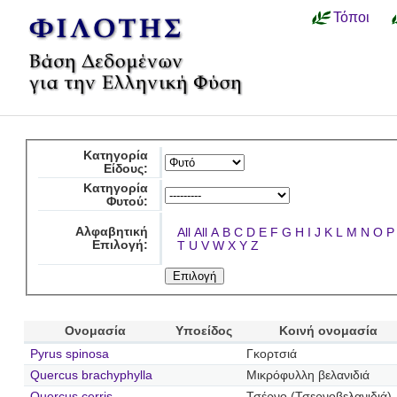
Τόποι
Κατηγορία
Είδους:
Κατηγορία
Φυτού:
Αλφαβητική
All
All
A
B
C
D
E
F
G
H
I
J
K
L
M
N
O
P
Επιλογή:
T
U
V
W
X
Y
Z
Ονομασία
Υποείδος
Κοινή ονομασία
Pyrus spinosa
Γκορτσιά
Quercus brachyphylla
Μικρόφυλλη βελανιδιά
Quercus cerris
Τσέρνο (Τσερνοβελανιδιά)