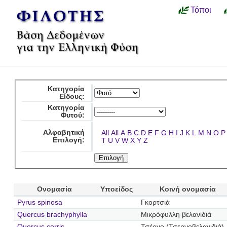
Τόποι
Κατηγορία
Είδους:
Κατηγορία
Φυτού:
Αλφαβητική
All
All
A
B
C
D
E
F
G
H
I
J
K
L
M
N
O
P
Επιλογή:
T
U
V
W
X
Y
Z
Ονομασία
Υποείδος
Κοινή ονομασία
Pyrus spinosa
Γκορτσιά
Quercus brachyphylla
Μικρόφυλλη βελανιδιά
Quercus cerris
Τσέρνο (Τσερνοβελανιδιά)