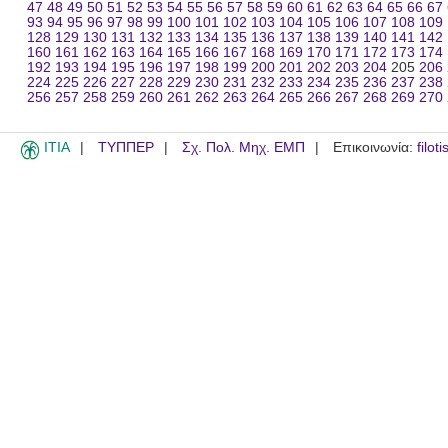
47
48
49
50
51
52
53
54
55
56
57
58
59
60
61
62
63
64
65
66
67
93
94
95
96
97
98
99
100
101
102
103
104
105
106
107
108
109
128
129
130
131
132
133
134
135
136
137
138
139
140
141
142
160
161
162
163
164
165
166
167
168
169
170
171
172
173
174
192
193
194
195
196
197
198
199
200
201
202
203
204
205
206
224
225
226
227
228
229
230
231
232
233
234
235
236
237
238
256
257
258
259
260
261
262
263
264
265
266
267
268
269
270
ITIA
ΤΥΠΠΕΡ
Σχ. Πολ. Μηχ. ΕΜΠ
Επικοινωνία:
filot