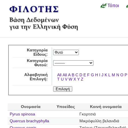
Τόποι
Κατηγορία
Είδους:
Κατηγορία
Φυτού:
Αλφαβητική
All
All
A
B
C
D
E
F
G
H
I
J
K
L
M
N
O
P
Επιλογή:
T
U
V
W
X
Y
Z
Ονομασία
Υποείδος
Κοινή ονομασία
Pyrus spinosa
Γκορτσιά
Quercus brachyphylla
Μικρόφυλλη βελανιδιά
Quercus cerris
Τσέρνο (Τσερνοβελανιδιά)