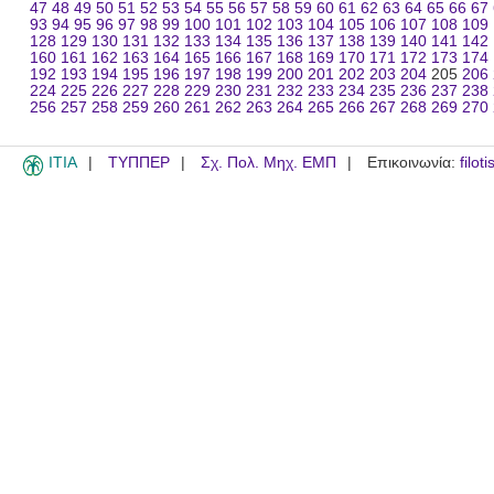
47
48
49
50
51
52
53
54
55
56
57
58
59
60
61
62
63
64
65
66
67
93
94
95
96
97
98
99
100
101
102
103
104
105
106
107
108
109
128
129
130
131
132
133
134
135
136
137
138
139
140
141
142
160
161
162
163
164
165
166
167
168
169
170
171
172
173
174
192
193
194
195
196
197
198
199
200
201
202
203
204
205
206
224
225
226
227
228
229
230
231
232
233
234
235
236
237
238
256
257
258
259
260
261
262
263
264
265
266
267
268
269
270
ITIA
ΤΥΠΠΕΡ
Σχ. Πολ. Μηχ. ΕΜΠ
Επικοινωνία:
filot