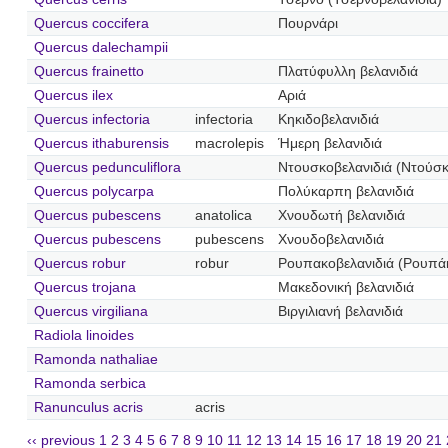
Quercus coccifera
Πουρνάρι
Quercus dalechampii
Quercus frainetto
Πλατύφυλλη βελανιδιά
Quercus ilex
Αριά
Quercus infectoria
infectoria
Κηκιδοβελανιδιά
Quercus ithaburensis
macrolepis
Ήμερη βελανιδιά
Quercus pedunculiflora
Ντουσκοβελανιδιά (Ντούσκ
Quercus polycarpa
Πολύκαρπη βελανιδιά
Quercus pubescens
anatolica
Χνουδωτή βελανιδιά
Quercus pubescens
pubescens
Χνουδοβελανιδιά
Quercus robur
robur
Ρουπακοβελανιδιά (Ρουπάκ
Quercus trojana
Μακεδονική βελανιδιά
Quercus virgiliana
Βιργιλιανή βελανιδιά
Radiola linoides
Ramonda nathaliae
Ramonda serbica
Ranunculus acris
acris
‹‹ previous
1
2
3
4
5
6
7
8
9
10
11
12
13
14
15
16
17
18
19
20
21