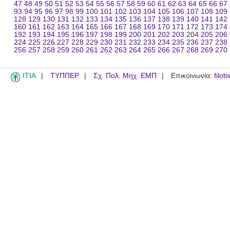
47
48
49
50
51
52
53
54
55
56
57
58
59
60
61
62
63
64
65
66
67
93
94
95
96
97
98
99
100
101
102
103
104
105
106
107
108
109
128
129
130
131
132
133
134
135
136
137
138
139
140
141
142
160
161
162
163
164
165
166
167
168
169
170
171
172
173
174
192
193
194
195
196
197
198
199
200
201
202
203
204
205
206
224
225
226
227
228
229
230
231
232
233
234
235
236
237
238
256
257
258
259
260
261
262
263
264
265
266
267
268
269
270
ITIA
ΤΥΠΠΕΡ
Σχ. Πολ. Μηχ. ΕΜΠ
Επικοινωνία:
filot