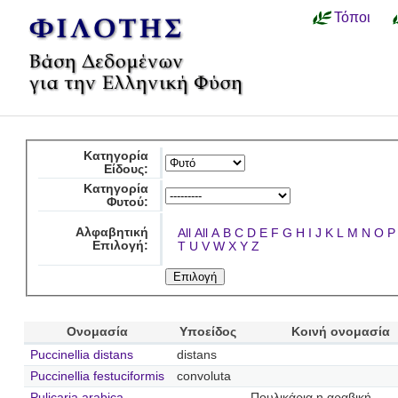
Τόποι
Κατηγορία
Είδους:
Κατηγορία
Φυτού:
Αλφαβητική
All
All
A
B
C
D
E
F
G
H
I
J
K
L
M
N
O
P
Επιλογή:
T
U
V
W
X
Y
Z
Ονομασία
Υποείδος
Κοινή ονομασία
Puccinellia distans
distans
Puccinellia festuciformis
convoluta
Pulicaria arabica
Πουλικάρια η αραβική