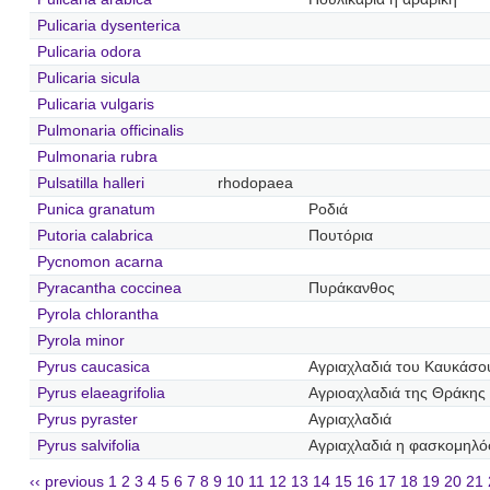
Pulicaria dysenterica
Pulicaria odora
Pulicaria sicula
Pulicaria vulgaris
Pulmonaria officinalis
Pulmonaria rubra
Pulsatilla halleri
rhodopaea
Punica granatum
Ροδιά
Putoria calabrica
Πουτόρια
Pycnomon acarna
Pyracantha coccinea
Πυράκανθος
Pyrola chlorantha
Pyrola minor
Pyrus caucasica
Αγριαχλαδιά του Καυκάσο
Pyrus elaeagrifolia
Αγριοαχλαδιά της Θράκης
Pyrus pyraster
Αγριαχλαδιά
Pyrus salvifolia
Αγριαχλαδιά η φασκομηλ
‹‹ previous
1
2
3
4
5
6
7
8
9
10
11
12
13
14
15
16
17
18
19
20
21