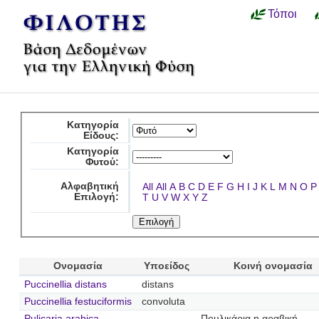
Τόποι
Κατηγορία
Είδους:
Κατηγορία
Φυτού:
Αλφαβητική
All
All
A
B
C
D
E
F
G
H
I
J
K
L
M
N
O
P
Επιλογή:
T
U
V
W
X
Y
Z
Ονομασία
Υποείδος
Κοινή ονομασία
Puccinellia distans
distans
Puccinellia festuciformis
convoluta
Pulicaria arabica
Πουλικάρια η αραβική