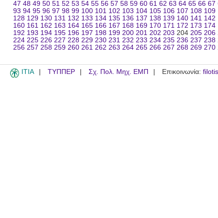
47
48
49
50
51
52
53
54
55
56
57
58
59
60
61
62
63
64
65
66
67
93
94
95
96
97
98
99
100
101
102
103
104
105
106
107
108
109
128
129
130
131
132
133
134
135
136
137
138
139
140
141
142
160
161
162
163
164
165
166
167
168
169
170
171
172
173
174
192
193
194
195
196
197
198
199
200
201
202
203
204
205
206
224
225
226
227
228
229
230
231
232
233
234
235
236
237
238
256
257
258
259
260
261
262
263
264
265
266
267
268
269
270
ITIA
ΤΥΠΠΕΡ
Σχ. Πολ. Μηχ. ΕΜΠ
Επικοινωνία:
filot