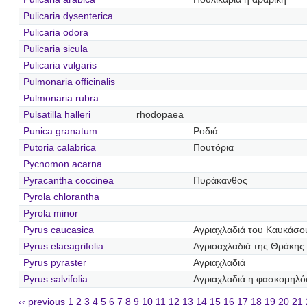
Pulicaria dysenterica
Pulicaria odora
Pulicaria sicula
Pulicaria vulgaris
Pulmonaria officinalis
Pulmonaria rubra
Pulsatilla halleri
rhodopaea
Punica granatum
Ροδιά
Putoria calabrica
Πουτόρια
Pycnomon acarna
Pyracantha coccinea
Πυράκανθος
Pyrola chlorantha
Pyrola minor
Pyrus caucasica
Αγριαχλαδιά του Καυκάσο
Pyrus elaeagrifolia
Αγριοαχλαδιά της Θράκης
Pyrus pyraster
Αγριαχλαδιά
Pyrus salvifolia
Αγριαχλαδιά η φασκομηλ
‹‹ previous
1
2
3
4
5
6
7
8
9
10
11
12
13
14
15
16
17
18
19
20
21