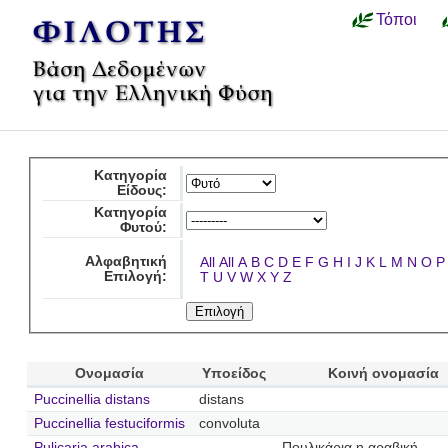
Τόποι
Κατηγορία
Είδους:
Κατηγορία
Φυτού:
Αλφαβητική
All
All
A
B
C
D
E
F
G
H
I
J
K
L
M
N
O
P
Επιλογή:
T
U
V
W
X
Y
Z
Ονομασία
Υποείδος
Κοινή ονομασία
Puccinellia distans
distans
Puccinellia festuciformis
convoluta
Pulicaria arabica
Πουλικάρια η αραβική