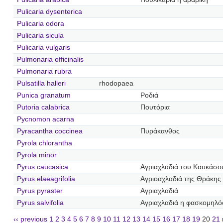
Pulicaria dysenterica
Pulicaria odora
Pulicaria sicula
Pulicaria vulgaris
Pulmonaria officinalis
Pulmonaria rubra
Pulsatilla halleri
rhodopaea
Punica granatum
Ροδιά
Putoria calabrica
Πουτόρια
Pycnomon acarna
Pyracantha coccinea
Πυράκανθος
Pyrola chlorantha
Pyrola minor
Pyrus caucasica
Αγριαχλαδιά του Καυκάσο
Pyrus elaeagrifolia
Αγριοαχλαδιά της Θράκης
Pyrus pyraster
Αγριαχλαδιά
Pyrus salvifolia
Αγριαχλαδιά η φασκομηλ
‹‹ previous
1
2
3
4
5
6
7
8
9
10
11
12
13
14
15
16
17
18
19
20
21