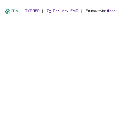
ITIA
ΤΥΠΠΕΡ
Σχ. Πολ. Μηχ. ΕΜΠ
Επικοινωνία:
filot