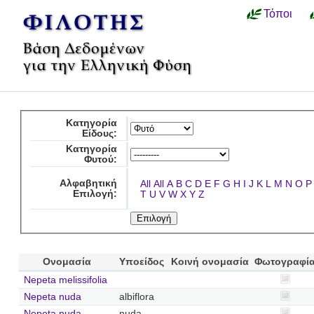
Τόποι
Κατηγορία
Είδους:
Κατηγορία
Φυτού:
Αλφαβητική
All
All
A
B
C
D
E
F
G
H
I
J
K
L
M
N
O
P
Επιλογή:
T
U
V
W
X
Y
Z
Ονομασία
Υποείδος
Κοινή ονομασία
Φωτογραφί
Nepeta melissifolia
Nepeta nuda
albiflora
Nepeta nuda
nuda