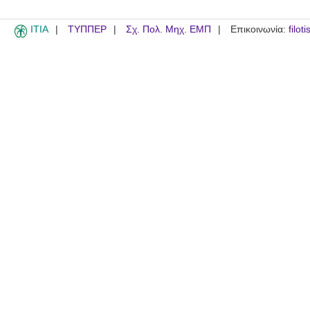
ITIA
ΤΥΠΠΕΡ
Σχ. Πολ. Μηχ. ΕΜΠ
Επικοινωνία:
filot