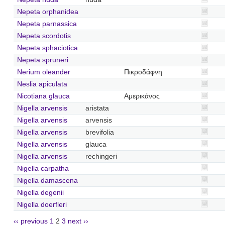
Nepeta orphanidea
Nepeta parnassica
Nepeta scordotis
Nepeta sphaciotica
Nepeta spruneri
Nerium oleander
Πικροδάφνη
Neslia apiculata
Nicotiana glauca
Αμερικάνος
Nigella arvensis
aristata
Nigella arvensis
arvensis
Nigella arvensis
brevifolia
Nigella arvensis
glauca
Nigella arvensis
rechingeri
Nigella carpatha
Nigella damascena
Nigella degenii
Nigella doerfleri
‹‹ previous
1
2
3
next ››