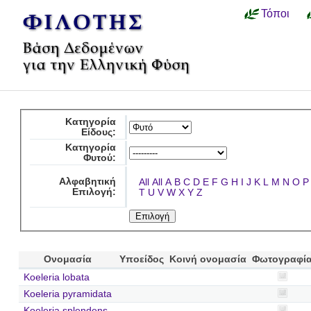
Τόποι
Κατηγορία
Είδους:
Κατηγορία
Φυτού:
Αλφαβητική
All
All
A
B
C
D
E
F
G
H
I
J
K
L
M
N
O
P
Επιλογή:
T
U
V
W
X
Y
Z
Ονομασία
Υποείδος
Κοινή ονομασία
Φωτογραφί
Koeleria lobata
Koeleria pyramidata
Koeleria splendens