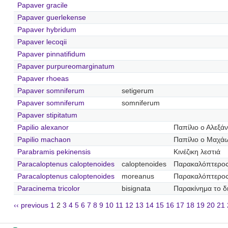
Papaver gracile
Papaver guerlekense
Papaver hybridum
Papaver lecoqii
Papaver pinnatifidum
Papaver purpureomarginatum
Papaver rhoeas
Papaver somniferum
setigerum
Papaver somniferum
somniferum
Papaver stipitatum
Papilio alexanor
Παπίλιο ο Αλεξά
Papilio machaon
Παπίλιο ο Μαχά
Parabramis pekinensis
Κινέζικη λεστιά
Paracaloptenus caloptenoides
caloptenoides
Παρακαλόπτερος
Paracaloptenus caloptenoides
moreanus
Παρακαλόπτερο
Paracinema tricolor
bisignata
Παρακίνημα το 
‹‹ previous
1
2
3
4
5
6
7
8
9
10
11
12
13
14
15
16
17
18
19
20
21