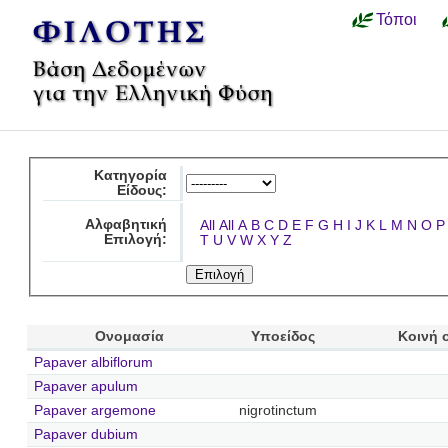
Τόποι
Κατηγορία
Είδους:
Αλφαβητική
All
All
A
B
C
D
E
F
G
H
I
J
K
L
M
N
O
P
Επιλογή:
T
U
V
W
X
Y
Z
Ονομασία
Υποείδος
Κοινή 
Papaver albiflorum
Papaver apulum
Papaver argemone
nigrotinctum
Papaver dubium