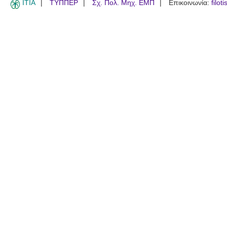
ITIA
ΤΥΠΠΕΡ
Σχ. Πολ. Μηχ. ΕΜΠ
Επικοινωνία:
filot