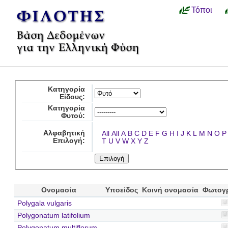
Τόποι
Κατηγορία
Είδους:
Κατηγορία
Φυτού:
Αλφαβητική
All
All
A
B
C
D
E
F
G
H
I
J
K
L
M
N
O
P
Επιλογή:
T
U
V
W
X
Y
Z
Ονομασία
Υποείδος
Κοινή ονομασία
Φωτογ
Polygala vulgaris
Polygonatum latifolium
Polygonatum multiflorum