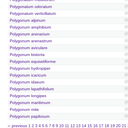
Polygonatum odoratum
Polygonatum verticillatum
Polygonum alpinum
Polygonum amphibium
Polygonum arenarium
Polygonum arenastrum
Polygonum aviculare
Polygonum bistorta
Polygonum equisetiforme
Polygonum hydropiper
Polygonum icaricum
Polygonum idaeum
Polygonum lapathifolium
Polygonum longipes
Polygonum maritimum
Polygonum mite
Polygonum papilosum
‹‹ previous
1
2
3
4
5
6
7
8
9
10
11
12
13
14
15
16
17
18
19
20
21