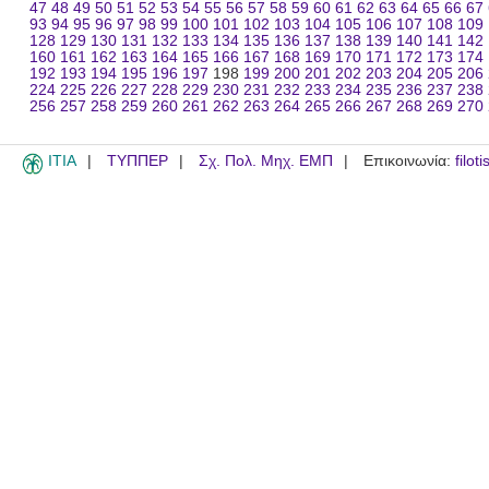
47
48
49
50
51
52
53
54
55
56
57
58
59
60
61
62
63
64
65
66
67
93
94
95
96
97
98
99
100
101
102
103
104
105
106
107
108
109
128
129
130
131
132
133
134
135
136
137
138
139
140
141
142
160
161
162
163
164
165
166
167
168
169
170
171
172
173
174
192
193
194
195
196
197
198
199
200
201
202
203
204
205
206
224
225
226
227
228
229
230
231
232
233
234
235
236
237
238
256
257
258
259
260
261
262
263
264
265
266
267
268
269
270
ITIA
ΤΥΠΠΕΡ
Σχ. Πολ. Μηχ. ΕΜΠ
Επικοινωνία:
filot