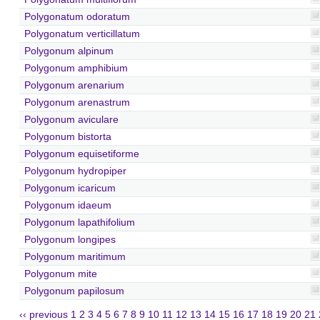
Polygonatum odoratum
Polygonatum verticillatum
Polygonum alpinum
Polygonum amphibium
Polygonum arenarium
Polygonum arenastrum
Polygonum aviculare
Polygonum bistorta
Polygonum equisetiforme
Polygonum hydropiper
Polygonum icaricum
Polygonum idaeum
Polygonum lapathifolium
Polygonum longipes
Polygonum maritimum
Polygonum mite
Polygonum papilosum
‹‹ previous
1
2
3
4
5
6
7
8
9
10
11
12
13
14
15
16
17
18
19
20
21