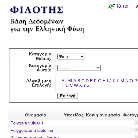
Τόποι
Κατηγορία
Είδους:
Κατηγορία
Φυτού:
Αλφαβητική
All
All
A
B
C
D
E
F
G
H
I
J
K
L
M
N
O
P
Επιλογή:
T
U
V
W
X
Y
Z
Ονομασία
Υποείδος
Κοινή ονομασία
Φωτογ
Polygala vulgaris
Polygonatum latifolium
Polygonatum multiflorum