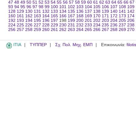
47
48
49
50
51
52
53
54
55
56
57
58
59
60
61
62
63
64
65
66
67
93
94
95
96
97
98
99
100
101
102
103
104
105
106
107
108
109
128
129
130
131
132
133
134
135
136
137
138
139
140
141
142
160
161
162
163
164
165
166
167
168
169
170
171
172
173
174
192
193
194
195
196
197
198
199
200
201
202
203
204
205
206
224
225
226
227
228
229
230
231
232
233
234
235
236
237
238
256
257
258
259
260
261
262
263
264
265
266
267
268
269
270
ITIA
ΤΥΠΠΕΡ
Σχ. Πολ. Μηχ. ΕΜΠ
Επικοινωνία:
filot