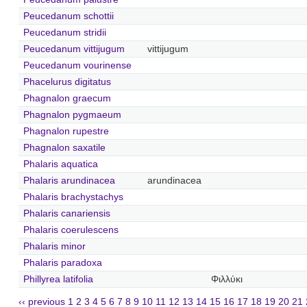
Peucedanum schottii
Peucedanum stridii
Peucedanum vittijugum
vittijugum
Peucedanum vourinense
Phacelurus digitatus
Phagnalon graecum
Phagnalon pygmaeum
Phagnalon rupestre
Phagnalon saxatile
Phalaris aquatica
Phalaris arundinacea
arundinacea
Phalaris brachystachys
Phalaris canariensis
Phalaris coerulescens
Phalaris minor
Phalaris paradoxa
Phillyrea latifolia
Φιλλύκι
‹‹ previous
1
2
3
4
5
6
7
8
9
10
11
12
13
14
15
16
17
18
19
20
21