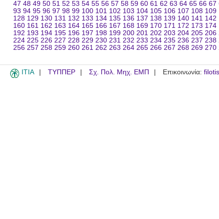
47
48
49
50
51
52
53
54
55
56
57
58
59
60
61
62
63
64
65
66
67
93
94
95
96
97
98
99
100
101
102
103
104
105
106
107
108
109
128
129
130
131
132
133
134
135
136
137
138
139
140
141
142
160
161
162
163
164
165
166
167
168
169
170
171
172
173
174
192
193
194
195
196
197
198
199
200
201
202
203
204
205
206
224
225
226
227
228
229
230
231
232
233
234
235
236
237
238
256
257
258
259
260
261
262
263
264
265
266
267
268
269
270
ITIA
ΤΥΠΠΕΡ
Σχ. Πολ. Μηχ. ΕΜΠ
Επικοινωνία:
filot