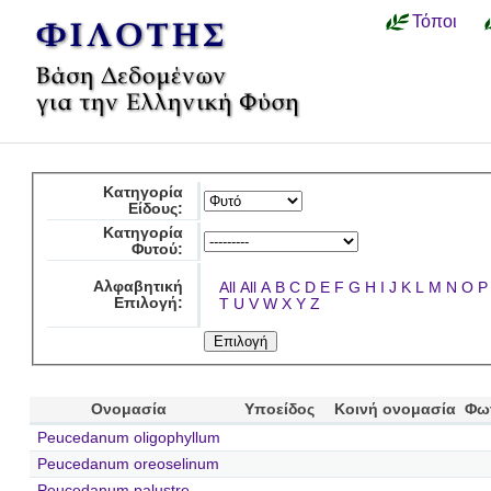
Τόποι
Κατηγορία
Είδους:
Κατηγορία
Φυτού:
Αλφαβητική
All
All
A
B
C
D
E
F
G
H
I
J
K
L
M
N
O
P
Επιλογή:
T
U
V
W
X
Y
Z
Ονομασία
Υποείδος
Κοινή ονομασία
Φω
Peucedanum oligophyllum
Peucedanum oreoselinum
Peucedanum palustre