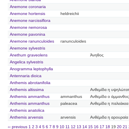
Anemone coronaria
Anemone hortensis
heldreichii
Anemone narcissiflora
Anemone nemorosa
Anemone pavonina
Anemone ranunculoides
ranunculoides
Anemone sylvestris
Anethum graveolens
Άνηθος
Angelica sylvestris
Anogramma leptophylla
Antennaria dioica
Anthemis abrotanifolia
Anthemis altissima
Ανθεμίδα η υψηλώτα
Anthemis ammanthus
ammanthus
Ανθεμίδα ο άμμανθος
Anthemis ammanthus
paleacea
Ανθεμίδα η παλεάκεα
Anthemis anatolica
Anthemis arvensis
arvensis
Ανθέμιδα η αρουραία
‹‹ previous
1
2
3
4
5
6
7
8
9
10
11
12
13
14
15
16
17
18
19
20
21