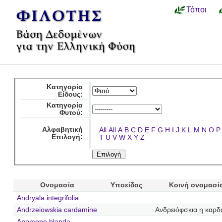
Τόποι
Κατηγορία
Είδους:
Κατηγορία
Φυτού:
Αλφαβητική
All
All
A
B
C
D
E
F
G
H
I
J
K
L
M
N
O
P
Επιλογή:
T
U
V
W
X
Y
Z
Ονομασία
Υποείδος
Κοινή ονομασί
Andryala integrifolia
Andrzeiowskia cardamine
Ανδρειόφσκια η καρδ
Anemone blanda