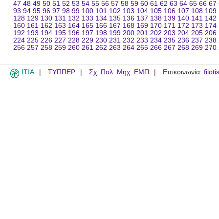
47
48
49
50
51
52
53
54
55
56
57
58
59
60
61
62
63
64
65
66
67
93
94
95
96
97
98
99
100
101
102
103
104
105
106
107
108
109
128
129
130
131
132
133
134
135
136
137
138
139
140
141
142
160
161
162
163
164
165
166
167
168
169
170
171
172
173
174
192
193
194
195
196
197
198
199
200
201
202
203
204
205
206
224
225
226
227
228
229
230
231
232
233
234
235
236
237
238
256
257
258
259
260
261
262
263
264
265
266
267
268
269
270
ITIA
ΤΥΠΠΕΡ
Σχ. Πολ. Μηχ. ΕΜΠ
Επικοινωνία:
filot