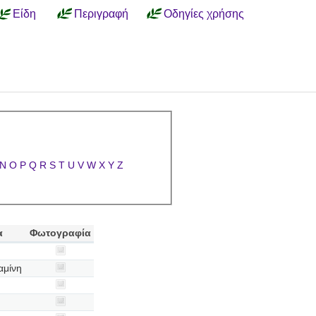
Είδη
Περιγραφή
Οδηγίες χρήσης
N
O
P
Q
R
S
T
U
V
W
X
Y
Z
α
Φωτογραφία
αμίνη