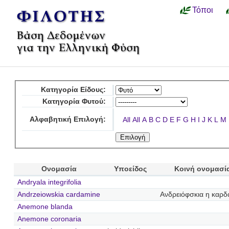
Τόποι
Κατηγορία Είδους:
Κατηγορία Φυτού:
Αλφαβητική Επιλογή:
All
All
A
B
C
D
E
F
G
H
I
J
K
L
M
Ονομασία
Υποείδος
Κοινή ονομασί
Andryala integrifolia
Andrzeiowskia cardamine
Ανδρειόφσκια η καρδ
Anemone blanda
Anemone coronaria