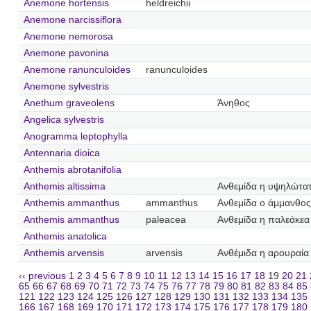
Anemone hortensis
heldreichii
Anemone narcissiflora
Anemone nemorosa
Anemone pavonina
Anemone ranunculoides
ranunculoides
Anemone sylvestris
Anethum graveolens
Άνηθος
Angelica sylvestris
Anogramma leptophylla
Antennaria dioica
Anthemis abrotanifolia
Anthemis altissima
Ανθεμίδα η υψηλώτα
Anthemis ammanthus
ammanthus
Ανθεμίδα ο άμμανθος
Anthemis ammanthus
paleacea
Ανθεμίδα η παλεάκεα
Anthemis anatolica
Anthemis arvensis
arvensis
Ανθέμιδα η αρουραία
‹‹ previous
1
2
3
4
5
6
7
8
9
10
11
12
13
14
15
16
17
18
19
20
21
65
66
67
68
69
70
71
72
73
74
75
76
77
78
79
80
81
82
83
84
85
121
122
123
124
125
126
127
128
129
130
131
132
133
134
135
166
167
168
169
170
171
172
173
174
175
176
177
178
179
180