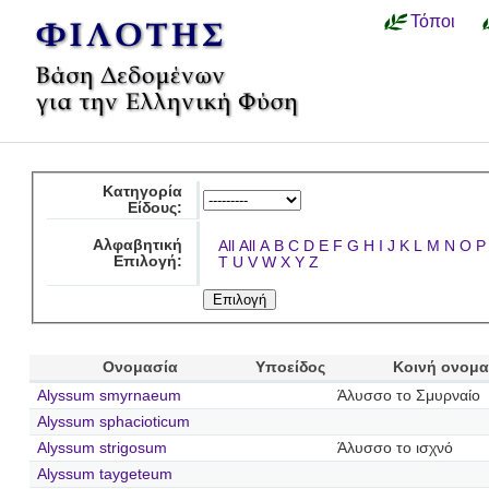
Τόποι
Κατηγορία
Είδους:
Αλφαβητική
All
All
A
B
C
D
E
F
G
H
I
J
K
L
M
N
O
P
Επιλογή:
T
U
V
W
X
Y
Z
Ονομασία
Υποείδος
Κοινή ονομα
Alyssum smyrnaeum
Άλυσσο το Σμυρναίο
Alyssum sphacioticum
Alyssum strigosum
Άλυσσο το ισχνό
Alyssum taygeteum