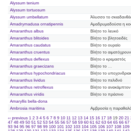
Alyssum tenium
Alyssum tortuosum
Alyssum umbellatum
Άλυσσο το σκιαδανθέ
Amadrymadusa ornatipennis
Αμαδρυμαδούσα η κο
Amaranthus albus
Βλήτο το λευκό
Amaranthus blitoides
Βλήτο το βλητοειδές
Amaranthus caudatus
Βλήτο το ουραίο
Amaranthus cruentus
Βλήτο το αιματόχρουν
Amaranthus deflexus
Βλήτο ο κρεμαστός
Amaranthus graecizans
Βλήτο το …
Amaranthus hypochondriacus
Βλήτο το υποχονδρια
Amaranthus lividus
Βλήτο το πελιδνό
Amaranthus retroflexus
Βλήτο το ανακάμπτον
Amaranthus viridis
Βλήτο το πράσινο
Amaryllis bella-dona
Ambrosia maritima
Αμβροσία η παραθαλ
‹‹ previous
1
2
3
4
5
6
7
8
9
10
11
12
13
14
15
16
17
18
19
20
21
47
48
49
50
51
52
53
54
55
56
57
58
59
60
61
62
63
64
65
66
67
93
94
95
96
97
98
99
100
101
102
103
104
105
106
107
108
109