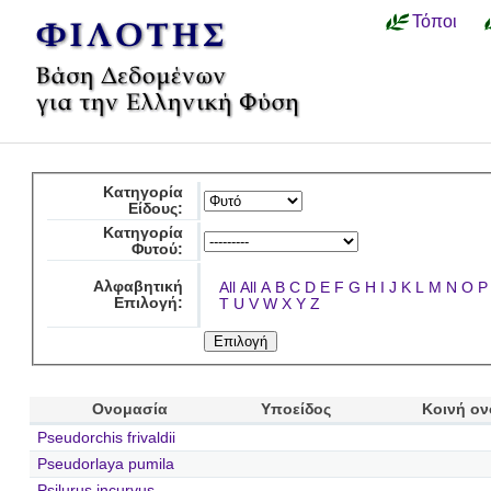
Τόποι
Κατηγορία
Είδους:
Κατηγορία
Φυτού:
Αλφαβητική
All
All
A
B
C
D
E
F
G
H
I
J
K
L
M
N
O
P
Επιλογή:
T
U
V
W
X
Y
Z
Ονομασία
Υποείδος
Κοινή ο
Pseudorchis frivaldii
Pseudorlaya pumila
Psilurus incurvus