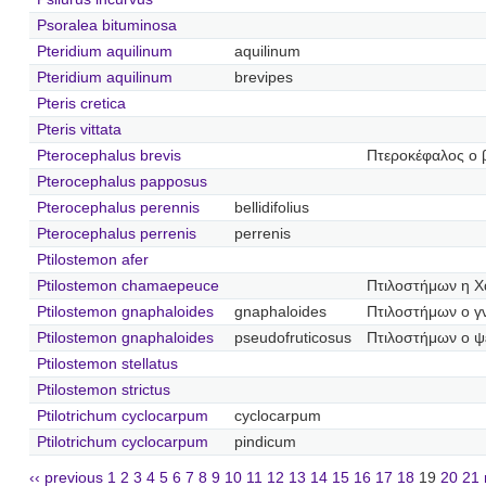
Psoralea bituminosa
Pteridium aquilinum
aquilinum
Pteridium aquilinum
brevipes
Pteris cretica
Pteris vittata
Pterocephalus brevis
Πτεροκέφαλος ο 
Pterocephalus papposus
Pterocephalus perennis
bellidifolius
Pterocephalus perrenis
perrenis
Ptilostemon afer
Ptilostemon chamaepeuce
Πτιλοστήμων η Χ
Ptilostemon gnaphaloides
gnaphaloides
Πτιλοστήμων ο γ
Ptilostemon gnaphaloides
pseudofruticosus
Πτιλοστήμων ο 
Ptilostemon stellatus
Ptilostemon strictus
Ptilotrichum cyclocarpum
cyclocarpum
Ptilotrichum cyclocarpum
pindicum
‹‹ previous
1
2
3
4
5
6
7
8
9
10
11
12
13
14
15
16
17
18
19
20
21