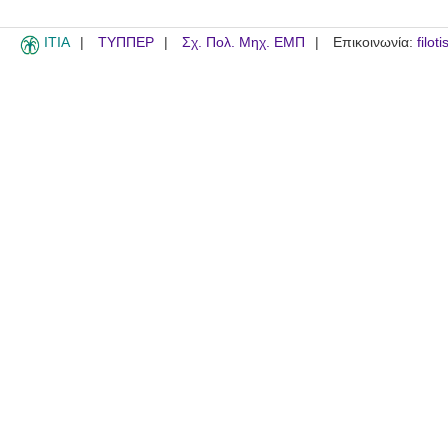
ITIA
ΤΥΠΠΕΡ
Σχ. Πολ. Μηχ. ΕΜΠ
Επικοινωνία:
filot