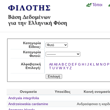
Τόποι
Κατηγορία
Είδους:
Κατηγορία
Φυτού:
Αλφαβητική
All
All
A
B
C
D
E
F
G
H
I
J
K
L
M
N
O
P
Επιλογή:
T
U
V
W
X
Y
Z
Ονομασία
Υποείδος
Κοινή ονομασί
Andryala integrifolia
Andrzeiowskia cardamine
Ανδρειόφσκια η καρδ
Anemone blanda