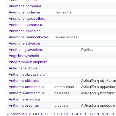
Anemone coronaria
Anemone hortensis
heldreichii
Anemone narcissiflora
Anemone nemorosa
Anemone pavonina
Anemone ranunculoides
ranunculoides
Anemone sylvestris
Anethum graveolens
Άνηθος
Angelica sylvestris
Anogramma leptophylla
Antennaria dioica
Anthemis abrotanifolia
Anthemis altissima
Ανθεμίδα η υψηλώτα
Anthemis ammanthus
ammanthus
Ανθεμίδα ο άμμανθος
Anthemis ammanthus
paleacea
Ανθεμίδα η παλεάκεα
Anthemis anatolica
Anthemis arvensis
arvensis
Ανθέμιδα η αρουραία
‹‹ previous
1
2
3
4
5
6
7
8
9
10
11
12
13
14
15
16
17
18
19
20
21