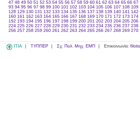
47
48
49
50
51
52
53
54
55
56
57
58
59
60
61
62
63
64
65
66
67
93
94
95
96
97
98
99
100
101
102
103
104
105
106
107
108
109
128
129
130
131
132
133
134
135
136
137
138
139
140
141
142
160
161
162
163
164
165
166
167
168
169
170
171
172
173
174
192
193
194
195
196
197
198
199
200
201
202
203
204
205
206
224
225
226
227
228
229
230
231
232
233
234
235
236
237
238
256
257
258
259
260
261
262
263
264
265
266
267
268
269
270
ITIA
ΤΥΠΠΕΡ
Σχ. Πολ. Μηχ. ΕΜΠ
Επικοινωνία:
filot