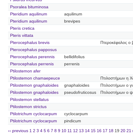
Psoralea bituminosa
Pteridium aquilinum
aquilinum
Pteridium aquilinum
brevipes
Pteris cretica
Pteris vittata
Pterocephalus brevis
Πτεροκέφαλος ο 
Pterocephalus papposus
Pterocephalus perennis
bellidifolius
Pterocephalus perrenis
perrenis
Ptilostemon afer
Ptilostemon chamaepeuce
Πτιλοστήμων η Χ
Ptilostemon gnaphaloides
gnaphaloides
Πτιλοστήμων ο γ
Ptilostemon gnaphaloides
pseudofruticosus
Πτιλοστήμων ο 
Ptilostemon stellatus
Ptilostemon strictus
Ptilotrichum cyclocarpum
cyclocarpum
Ptilotrichum cyclocarpum
pindicum
‹‹ previous
1
2
3
4
5
6
7
8
9
10
11
12
13
14
15
16
17
18
19
20
21