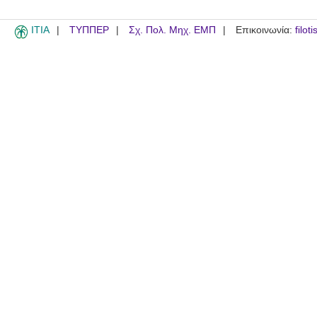
ITIA
ΤΥΠΠΕΡ
Σχ. Πολ. Μηχ. ΕΜΠ
Επικοινωνία:
filot