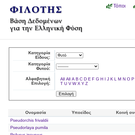
Τόποι
Κατηγορία
Είδους:
Κατηγορία
Φυτού:
Αλφαβητική
All
All
A
B
C
D
E
F
G
H
I
J
K
L
M
N
O
P
Επιλογή:
T
U
V
W
X
Y
Z
Ονομασία
Υποείδος
Κοινή ο
Pseudorchis frivaldii
Pseudorlaya pumila
Psilurus incurvus