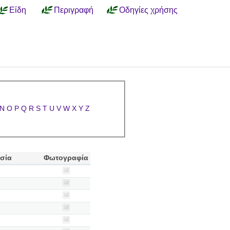
Είδη
Περιγραφή
Οδηγίες χρήσης
N
O
P
Q
R
S
T
U
V
W
X
Y
Z
σία
Φωτογραφία