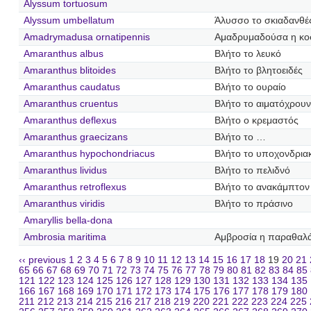
Alyssum tortuosum
Alyssum umbellatum
Άλυσσο το σκιαδανθέ
Amadrymadusa ornatipennis
Αμαδρυμαδούσα η κο
Amaranthus albus
Βλήτο το λευκό
Amaranthus blitoides
Βλήτο το βλητοειδές
Amaranthus caudatus
Βλήτο το ουραίο
Amaranthus cruentus
Βλήτο το αιματόχρουν
Amaranthus deflexus
Βλήτο ο κρεμαστός
Amaranthus graecizans
Βλήτο το …
Amaranthus hypochondriacus
Βλήτο το υποχονδρια
Amaranthus lividus
Βλήτο το πελιδνό
Amaranthus retroflexus
Βλήτο το ανακάμπτον
Amaranthus viridis
Βλήτο το πράσινο
Amaryllis bella-dona
Ambrosia maritima
Αμβροσία η παραθαλ
‹‹ previous
1
2
3
4
5
6
7
8
9
10
11
12
13
14
15
16
17
18
19
20
21
65
66
67
68
69
70
71
72
73
74
75
76
77
78
79
80
81
82
83
84
85
121
122
123
124
125
126
127
128
129
130
131
132
133
134
135
166
167
168
169
170
171
172
173
174
175
176
177
178
179
180
211
212
213
214
215
216
217
218
219
220
221
222
223
224
225