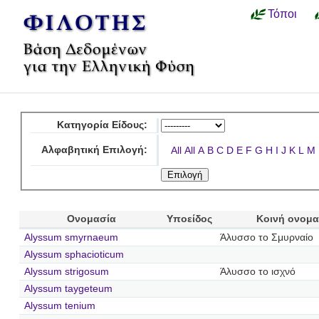
Τόποι
Κατηγορία Είδους:
Αλφαβητική Επιλογή:
All
All
A
B
C
D
E
F
G
H
I
J
K
L
M
Ονομασία
Υποείδος
Κοινή ονομα
Alyssum smyrnaeum
Άλυσσο το Σμυρναίο
Alyssum sphacioticum
Alyssum strigosum
Άλυσσο το ισχνό
Alyssum taygeteum
Alyssum tenium