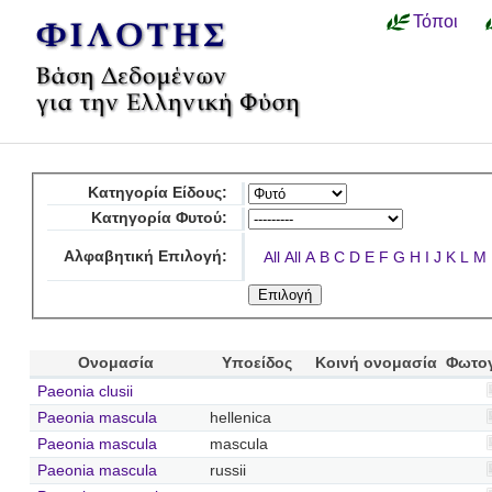
Τόποι
Κατηγορία Είδους:
Κατηγορία Φυτού:
Αλφαβητική Επιλογή:
All
All
A
B
C
D
E
F
G
H
I
J
K
L
M
Ονομασία
Υποείδος
Κοινή ονομασία
Φωτο
Paeonia clusii
Paeonia mascula
hellenica
Paeonia mascula
mascula
Paeonia mascula
russii