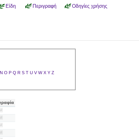
Είδη
Περιγραφή
Οδηγίες χρήσης
N
O
P
Q
R
S
T
U
V
W
X
Y
Z
γραφία