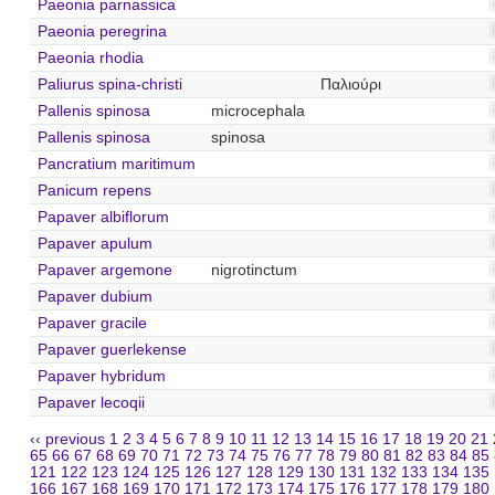
Paeonia parnassica
Paeonia peregrina
Paeonia rhodia
Paliurus spina-christi
Παλιούρι
Pallenis spinosa
microcephala
Pallenis spinosa
spinosa
Pancratium maritimum
Panicum repens
Papaver albiflorum
Papaver apulum
Papaver argemone
nigrotinctum
Papaver dubium
Papaver gracile
Papaver guerlekense
Papaver hybridum
Papaver lecoqii
‹‹ previous
1
2
3
4
5
6
7
8
9
10
11
12
13
14
15
16
17
18
19
20
21
65
66
67
68
69
70
71
72
73
74
75
76
77
78
79
80
81
82
83
84
85
121
122
123
124
125
126
127
128
129
130
131
132
133
134
135
166
167
168
169
170
171
172
173
174
175
176
177
178
179
180