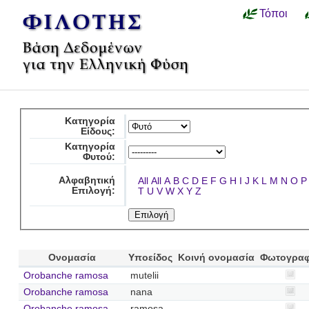
Τόποι
Κατηγορία
Είδους:
Κατηγορία
Φυτού:
Αλφαβητική
All
All
A
B
C
D
E
F
G
H
I
J
K
L
M
N
O
P
Επιλογή:
T
U
V
W
X
Y
Z
Ονομασία
Υποείδος
Κοινή ονομασία
Φωτογραφ
Orobanche ramosa
mutelii
Orobanche ramosa
nana
Orobanche ramosa
ramosa