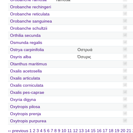
Orobanche rechingeri
Orobanche reticulata
Orobanche sanguinea
Orobanche schultzii
Orthilia secunda
Osmunda regalis
Ostrya carpinifolia
Οστρυά
Osyris alba
Όσυρις
Otanthus maritimus
Oxalis acetosella
Oxalis articulata
Oxalis corniculata
Oxalis pes-caprae
Oxyria digyna
Oxytropis pilosa
Oxytropis prenja
Oxytropis purpurea
‹‹ previous
1
2
3
4
5
6
7
8
9
10
11
12
13
14
15
16
17
18
19
20
21