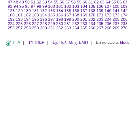
47
48
49
50
51
52
53
54
55
56
57
58
59
60
61
62
63
64
65
66
67
93
94
95
96
97
98
99
100
101
102
103
104
105
106
107
108
109
128
129
130
131
132
133
134
135
136
137
138
139
140
141
142
160
161
162
163
164
165
166
167
168
169
170
171
172
173
174
192
193
194
195
196
197
198
199
200
201
202
203
204
205
206
224
225
226
227
228
229
230
231
232
233
234
235
236
237
238
256
257
258
259
260
261
262
263
264
265
266
267
268
269
270
ITIA
ΤΥΠΠΕΡ
Σχ. Πολ. Μηχ. ΕΜΠ
Επικοινωνία:
filot