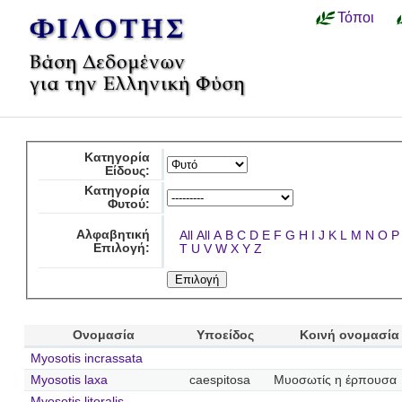
Τόποι
Κατηγορία
Είδους:
Κατηγορία
Φυτού:
Αλφαβητική
All
All
A
B
C
D
E
F
G
H
I
J
K
L
M
N
O
P
Επιλογή:
T
U
V
W
X
Y
Z
Ονομασία
Υποείδος
Κοινή ονομασία
Myosotis incrassata
Myosotis laxa
caespitosa
Μυοσωτίς η έρπουσα
Myosotis litoralis