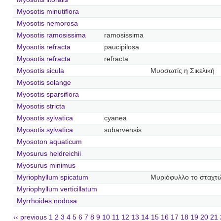
Myosotis minutiflora
Myosotis nemorosa
Myosotis ramosissima
ramosissima
Myosotis refracta
paucipilosa
Myosotis refracta
refracta
Myosotis sicula
Μυοσωτίς η Σικελική
Myosotis solange
Myosotis sparsiflora
Myosotis stricta
Myosotis sylvatica
cyanea
Myosotis sylvatica
subarvensis
Myosoton aquaticum
Myosurus heldreichii
Myosurus minimus
Myriophyllum spicatum
Μυριόφυλλο το σταχτ
Myriophyllum verticillatum
Myrrhoides nodosa
‹‹ previous
1
2
3
4
5
6
7
8
9
10
11
12
13
14
15
16
17
18
19
20
21