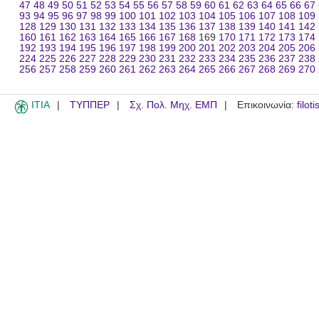
47
48
49
50
51
52
53
54
55
56
57
58
59
60
61
62
63
64
65
66
67
93
94
95
96
97
98
99
100
101
102
103
104
105
106
107
108
109
128
129
130
131
132
133
134
135
136
137
138
139
140
141
142
160
161
162
163
164
165
166
167
168
169
170
171
172
173
174
192
193
194
195
196
197
198
199
200
201
202
203
204
205
206
224
225
226
227
228
229
230
231
232
233
234
235
236
237
238
256
257
258
259
260
261
262
263
264
265
266
267
268
269
270
ITIA
ΤΥΠΠΕΡ
Σχ. Πολ. Μηχ. ΕΜΠ
Επικοινωνία:
filot