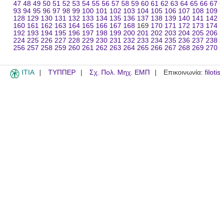
47
48
49
50
51
52
53
54
55
56
57
58
59
60
61
62
63
64
65
66
67
93
94
95
96
97
98
99
100
101
102
103
104
105
106
107
108
109
128
129
130
131
132
133
134
135
136
137
138
139
140
141
142
160
161
162
163
164
165
166
167
168
169
170
171
172
173
174
192
193
194
195
196
197
198
199
200
201
202
203
204
205
206
224
225
226
227
228
229
230
231
232
233
234
235
236
237
238
256
257
258
259
260
261
262
263
264
265
266
267
268
269
270
ITIA
ΤΥΠΠΕΡ
Σχ. Πολ. Μηχ. ΕΜΠ
Επικοινωνία:
filot