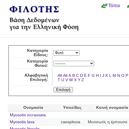
Τόποι
Κατηγορία
Είδους:
Κατηγορία
Φυτού:
Αλφαβητική
All
All
A
B
C
D
E
F
G
H
I
J
K
L
M
N
O
P
Επιλογή:
T
U
V
W
X
Y
Z
Ονομασία
Υποείδος
Κοινή ονομασία
Myosotis incrassata
Myosotis laxa
caespitosa
Μυοσωτίς η έρπουσα
Myosotis litoralis