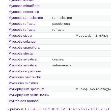
Myosotis minutiflora
Myosotis nemorosa
Myosotis ramosissima
ramosissima
Myosotis refracta
paucipilosa
Myosotis refracta
refracta
Myosotis sicula
Μυοσωτίς η Σικελική
Myosotis solange
Myosotis sparsiflora
Myosotis stricta
Myosotis sylvatica
cyanea
Myosotis sylvatica
subarvensis
Myosoton aquaticum
Myosurus heldreichii
Myosurus minimus
Myriophyllum spicatum
Μυριόφυλλο το σταχτ
Myriophyllum verticillatum
Myrrhoides nodosa
‹‹ previous
1
2
3
4
5
6
7
8
9
10
11
12
13
14
15
16
17
18
19
20
21