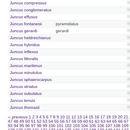
Juncus compressus
Juncus conglomeratus
Juncus effusus
Juncus fontanesii
pyramidatus
Juncus gerardi
gerardi
Juncus heldreichianus
Juncus hybridus
Juncus inflexus
Juncus littoralis
Juncus maritimus
Juncus minutulus
Juncus sphaerocarpus
Juncus striatus
Juncus subulatus
Juncus tenuis
Juncus thomasii
‹‹ previous
1
2
3
4
5
6
7
8
9
10
11
12
13
14
15
16
17
18
19
20
21
47
48
49
50
51
52
53
54
55
56
57
58
59
60
61
62
63
64
65
66
67
93
94
95
96
97
98
99
100
101
102
103
104
105
106
107
108
109