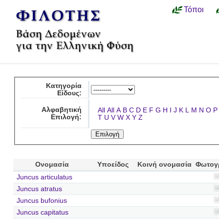
Τόποι
Κατηγορία
Είδους:
Αλφαβητική
All
All
A
B
C
D
E
F
G
H
I
J
K
L
M
N
O
P
Επιλογή:
T
U
V
W
X
Y
Z
Ονομασία
Υποείδος
Κοινή ονομασία
Φωτογ
Juncus articulatus
Juncus atratus
Juncus bufonius
Juncus capitatus