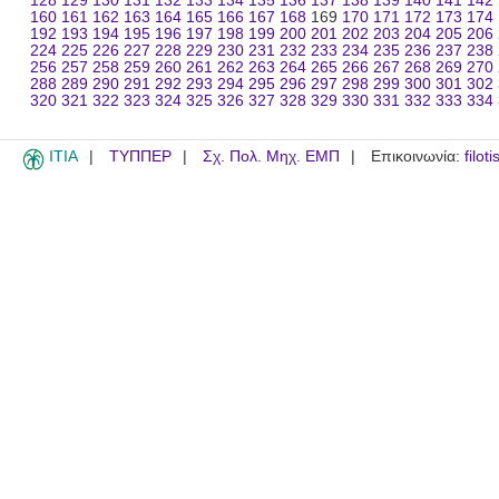
128
129
130
131
132
133
134
135
136
137
138
139
140
141
142
160
161
162
163
164
165
166
167
168
169
170
171
172
173
174
192
193
194
195
196
197
198
199
200
201
202
203
204
205
206
224
225
226
227
228
229
230
231
232
233
234
235
236
237
238
256
257
258
259
260
261
262
263
264
265
266
267
268
269
270
288
289
290
291
292
293
294
295
296
297
298
299
300
301
302
320
321
322
323
324
325
326
327
328
329
330
331
332
333
334
ITIA
ΤΥΠΠΕΡ
Σχ. Πολ. Μηχ. ΕΜΠ
Επικοινωνία:
filot