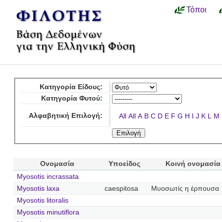
Τόποι
Κατηγορία Είδους:
Κατηγορία Φυτού:
Αλφαβητική Επιλογή:
All
All
A
B
C
D
E
F
G
H
I
J
K
L
M
Ονομασία
Υποείδος
Κοινή ονομασία
Myosotis incrassata
Myosotis laxa
caespitosa
Μυοσωτίς η έρπουσα
Myosotis litoralis
Myosotis minutiflora