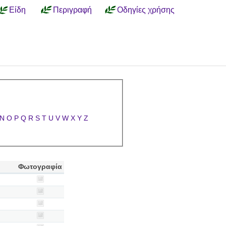
Είδη
Περιγραφή
Οδηγίες χρήσης
N
O
P
Q
R
S
T
U
V
W
X
Y
Z
Φωτογραφία