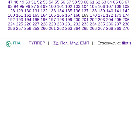
47
48
49
50
51
52
53
54
55
56
57
58
59
60
61
62
63
64
65
66
67
93
94
95
96
97
98
99
100
101
102
103
104
105
106
107
108
109
128
129
130
131
132
133
134
135
136
137
138
139
140
141
142
160
161
162
163
164
165
166
167
168
169
170
171
172
173
174
192
193
194
195
196
197
198
199
200
201
202
203
204
205
206
224
225
226
227
228
229
230
231
232
233
234
235
236
237
238
256
257
258
259
260
261
262
263
264
265
266
267
268
269
270
ITIA
ΤΥΠΠΕΡ
Σχ. Πολ. Μηχ. ΕΜΠ
Επικοινωνία:
filot