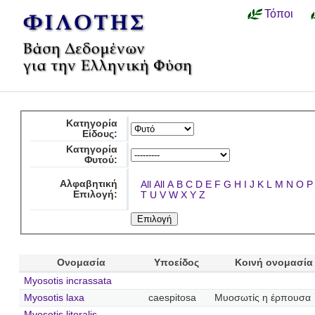
Τόποι
Κατηγορία
Είδους:
Κατηγορία
Φυτού:
Αλφαβητική
All
All
A
B
C
D
E
F
G
H
I
J
K
L
M
N
O
P
Επιλογή:
T
U
V
W
X
Y
Z
Ονομασία
Υποείδος
Κοινή ονομασία
Myosotis incrassata
Myosotis laxa
caespitosa
Μυοσωτίς η έρπουσα
Myosotis litoralis