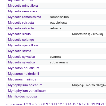
Myosotis minutiflora
Myosotis nemorosa
Myosotis ramosissima
ramosissima
Myosotis refracta
paucipilosa
Myosotis refracta
refracta
Myosotis sicula
Μυοσωτίς η Σικελική
Myosotis solange
Myosotis sparsiflora
Myosotis stricta
Myosotis sylvatica
cyanea
Myosotis sylvatica
subarvensis
Myosoton aquaticum
Myosurus heldreichii
Myosurus minimus
Myriophyllum spicatum
Μυριόφυλλο το σταχτ
Myriophyllum verticillatum
Myrrhoides nodosa
‹‹ previous
1
2
3
4
5
6
7
8
9
10
11
12
13
14
15
16
17
18
19
20
21