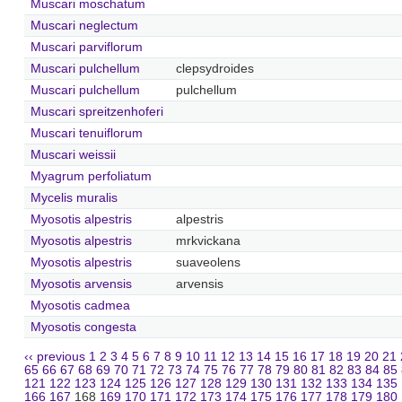
Muscari moschatum
Muscari neglectum
Muscari parviflorum
Muscari pulchellum
clepsydroides
Muscari pulchellum
pulchellum
Muscari spreitzenhoferi
Muscari tenuiflorum
Muscari weissii
Myagrum perfoliatum
Mycelis muralis
Myosotis alpestris
alpestris
Myosotis alpestris
mrkvickana
Myosotis alpestris
suaveolens
Myosotis arvensis
arvensis
Myosotis cadmea
Myosotis congesta
‹‹ previous
1
2
3
4
5
6
7
8
9
10
11
12
13
14
15
16
17
18
19
20
21
65
66
67
68
69
70
71
72
73
74
75
76
77
78
79
80
81
82
83
84
85
121
122
123
124
125
126
127
128
129
130
131
132
133
134
135
166
167
168
169
170
171
172
173
174
175
176
177
178
179
180