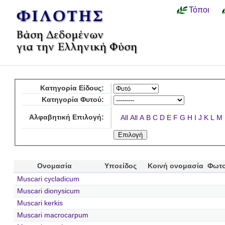
Τόποι
Κατηγορία Είδους:
Κατηγορία Φυτού:
Αλφαβητική Επιλογή:
All
All
A
B
C
D
E
F
G
H
I
J
K
L
M
Ονομασία
Υποείδος
Κοινή ονομασία
Φωτο
Muscari cycladicum
Muscari dionysicum
Muscari kerkis
Muscari macrocarpum