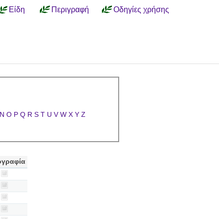
Είδη
Περιγραφή
Οδηγίες χρήσης
N
O
P
Q
R
S
T
U
V
W
X
Y
Z
γραφία