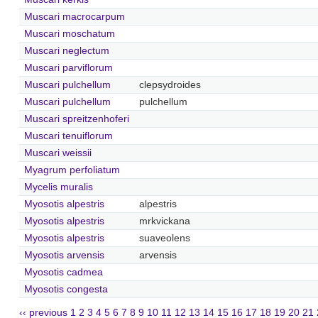
Muscari macrocarpum
Muscari moschatum
Muscari neglectum
Muscari parviflorum
Muscari pulchellum
clepsydroides
Muscari pulchellum
pulchellum
Muscari spreitzenhoferi
Muscari tenuiflorum
Muscari weissii
Myagrum perfoliatum
Mycelis muralis
Myosotis alpestris
alpestris
Myosotis alpestris
mrkvickana
Myosotis alpestris
suaveolens
Myosotis arvensis
arvensis
Myosotis cadmea
Myosotis congesta
‹‹ previous
1
2
3
4
5
6
7
8
9
10
11
12
13
14
15
16
17
18
19
20
21