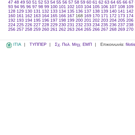
47
48
49
50
51
52
53
54
55
56
57
58
59
60
61
62
63
64
65
66
67
93
94
95
96
97
98
99
100
101
102
103
104
105
106
107
108
109
128
129
130
131
132
133
134
135
136
137
138
139
140
141
142
160
161
162
163
164
165
166
167
168
169
170
171
172
173
174
192
193
194
195
196
197
198
199
200
201
202
203
204
205
206
224
225
226
227
228
229
230
231
232
233
234
235
236
237
238
256
257
258
259
260
261
262
263
264
265
266
267
268
269
270
ITIA
ΤΥΠΠΕΡ
Σχ. Πολ. Μηχ. ΕΜΠ
Επικοινωνία:
filot