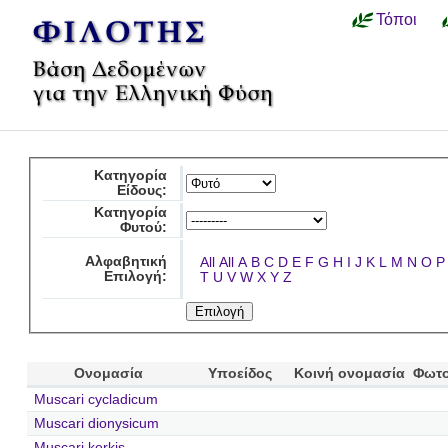
Τόποι
Κατηγορία
Είδους:
Κατηγορία
Φυτού:
Αλφαβητική
All
All
A
B
C
D
E
F
G
H
I
J
K
L
M
N
O
P
Επιλογή:
T
U
V
W
X
Y
Z
Ονομασία
Υποείδος
Κοινή ονομασία
Φωτο
Muscari cycladicum
Muscari dionysicum
Muscari kerkis