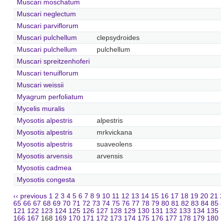
Muscari moschatum
Muscari neglectum
Muscari parviflorum
Muscari pulchellum
clepsydroides
Muscari pulchellum
pulchellum
Muscari spreitzenhoferi
Muscari tenuiflorum
Muscari weissii
Myagrum perfoliatum
Mycelis muralis
Myosotis alpestris
alpestris
Myosotis alpestris
mrkvickana
Myosotis alpestris
suaveolens
Myosotis arvensis
arvensis
Myosotis cadmea
Myosotis congesta
‹‹ previous
1
2
3
4
5
6
7
8
9
10
11
12
13
14
15
16
17
18
19
20
21
65
66
67
68
69
70
71
72
73
74
75
76
77
78
79
80
81
82
83
84
85
121
122
123
124
125
126
127
128
129
130
131
132
133
134
135
166
167
168
169
170
171
172
173
174
175
176
177
178
179
180