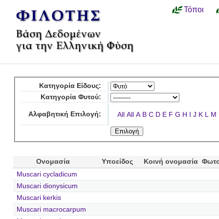
Τόποι
Κατηγορία Είδους:
Κατηγορία Φυτού:
Αλφαβητική Επιλογή:
All
All
A
B
C
D
E
F
G
H
I
J
K
L
M
Ονομασία
Υποείδος
Κοινή ονομασία
Φωτο
Muscari cycladicum
Muscari dionysicum
Muscari kerkis
Muscari macrocarpum