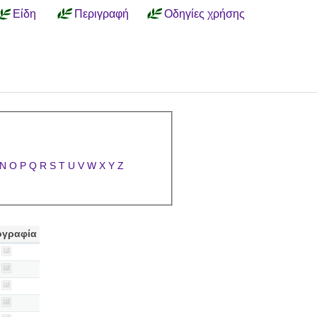
Είδη
Περιγραφή
Οδηγίες χρήσης
N
O
P
Q
R
S
T
U
V
W
X
Y
Z
γραφία